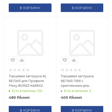
В КОРЗИНУ
В КОРЗИНУ
Торцевая заглушка AL
Торцевая заглушка
БЕЛАЯ для Профиля
БЕЛАЯ ПВХ с
Flexy BORZZ KARNIZ
креплением для
(8865) Р65 (2шт)
Профиля Flexy BORZZ
Есть в наличии: 100
Есть в наличии: 3
KARNIZ Р45 (левый-
480
₽
/комп
400
₽
/комп
правый, внеш-внут
В КОРЗИНУ
В КОРЗИНУ