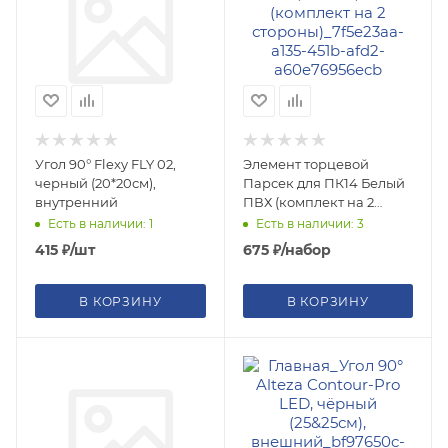
Угол 90° Flexy FLY 02,
Элемент торцевой
черный (20*20см),
Парсек для ПК14 Белый
внутренний
ПВХ (комплект на 2
стороны)
Есть в наличии: 1
Есть в наличии: 3
415
₽
/шт
675
₽
/набор
В КОРЗИНУ
В КОРЗИНУ