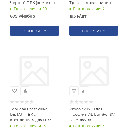
Черный ПВХ (комплект
Трек-световая линия
на 2 стороны)
34мм
Есть в наличии: 20
Есть в наличии: 4
675
₽
/набор
195
₽
/шт
В КОРЗИНУ
В КОРЗИНУ
Торцевая заглушка
Уголок 20х20 для
БЕЛАЯ ПВХ с
Профиля AL LumFer SV
креплением для ПВХ
"Светлячок"
Карниз П Чебоксарский
Есть в наличии: 15
Есть в наличии: 2