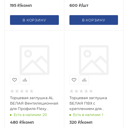
(внеш, внутр)
195
₽
/комп
600
₽
/шт
В КОРЗИНУ
В КОРЗИНУ
Торцевая заглушка AL
Торцевая заглушка
БЕЛАЯ Вентиляционная
БЕЛАЯ ПВХ с
для Профиля Flexy
креплением для
BORZZ KARNIZ (8845) Р65
Профиля Flexy ПФ-122-
Есть в наличии: 20
Есть в наличии: 1
(2шт)
311 Гардина 2-ряд (4шт
480
₽
/комп
320
₽
/комп
на 2стороны