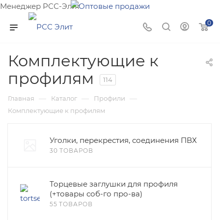
Менеджер РСС-Элит
Напишите нам и мы поможем подобрать товар именно
0
для Вас!
Комплектующие к
профилям
114
—
—
—
Главная
Каталог
Профили
Комплектующие к профилям
Уголки, перекрестия, соединения ПВХ
30 ТОВАРОВ
Торцевые заглушки для профиля
(+товары соб-го про-ва)
55 ТОВАРОВ