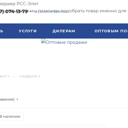
еджер РСС-Элит
ишите нам и мы поможем подобрать товар именно для 
7) 074-13-79
ЗАКАЗАТЬ ЗВОНОК
ТЬ
УСЛУГИ
ДИЛЕРАМ
ОПТОВЫМ ПО
—
мент
Надфили
ывание)
В наличии