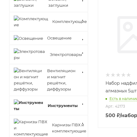
заглушки
Комплектующие
Освещение
Электротовары
Вентиляцион
и магнит
решётки,
Набор надфи
диффузоры
алмазных 5шт
Есть в наличии
Инструменты
Арт.: 42173
500
₽
/набо
Карнизы ПВХ и
комплектующие