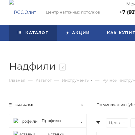
Мен
Нап
+7 (92
Центр натяжных потолков
КАТАЛОГ
АКЦИИ
КАК КУПИ
Надфили
2
—
—
—
Главная
Каталог
Инструменты
Ручной инстру
По умолчанию (уб
КАТАЛОГ
Профили
Цена
Вставки,