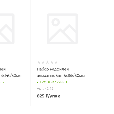
лей
Набор надфилей
 3х140/50мм
алмазных 5шт 5х165/60мм
: 2
Есть в наличии: 1
Арт.: 42175
р
825
₽
/упак