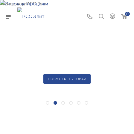
Менеджер РСС-Элит
Напишите нам и мы поможем подобрать товар именно
0
для Вас!
Профиль Flexy Euro 02 со скидкой 20%
*при переходе в каталог скидка уже применена
ПОСМОТРЕТЬ ТОВАР