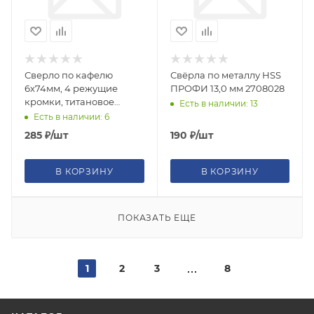
Сверло по кафелю
Свёрла по металлу HSS
6х74мм, 4 режущие
ПРОФИ 13,0 мм 2708028
кромки, титановое
Есть в наличии: 13
покрытие, U-хвостик под
Есть в наличии: 6
биту Fit
285
₽
/шт
190
₽
/шт
В КОРЗИНУ
В КОРЗИНУ
ПОКАЗАТЬ ЕЩЕ
1
2
3
8