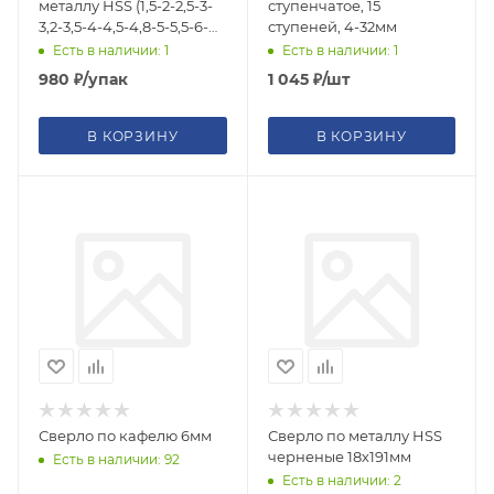
металлу HSS (1,5-2-2,5-3-
ступенчатое, 15
3,2-3,5-4-4,5-4,8-5-5,5-6-
ступеней, 4-32мм
6,5мм) 13шт титановое
Есть в наличии: 1
Есть в наличии: 1
покрытие
980
₽
/упак
1 045
₽
/шт
В КОРЗИНУ
В КОРЗИНУ
Сверло по кафелю 6мм
Сверло по металлу HSS
черненые 18х191мм
Есть в наличии: 92
Есть в наличии: 2