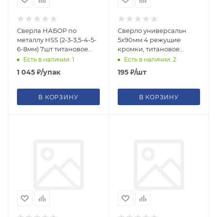
Сверла НАБОР по
Сверло универсальн
металлу HSS (2-3-3,5-4-5-
5х90мм 4 режущие
6-8мм) 7шт титановое
кромки, титановое
покрытие
покрытие, шестигран U-
Есть в наличии: 1
Есть в наличии: 2
хвостик под биту
1 045
₽
/упак
195
₽
/шт
В КОРЗИНУ
В КОРЗИНУ