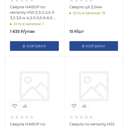
Сверла НАБОР по
Сверло ц/х 2,0мм
металлу HSS (1,5-2-2,5-3-
Есть в наличии: 19
3,2-3,5-4-4,5-5-5,5-6-6,5-
8мм) 13шт титановое
Есть в наличии: 1
покрытие
1 635
₽
/упак
15
₽
/шт
В КОРЗИНУ
В КОРЗИНУ
Сверла НАБОР по
Сверло по металлу HSS