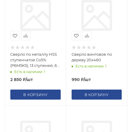
Сверло по металлу HSS
Сверло винтовое по
ступенчатое Co5%
дереву 20x460
(P6M5K5), 13 ступеней, 6-
Есть в наличии: 1
30мм спиральн профиль
Есть в наличии: 1
2 850
₽
/шт
990
₽
/шт
В КОРЗИНУ
В КОРЗИНУ