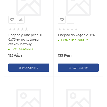
Сверло универсальн
Сверло по кафелю 8мм
6х75мм по кафелю,
Есть в наличии: 17
стеклу, бетону,
шестигран U-хвостик
Есть в наличии: 6
под биту
125
₽
/шт
135
₽
/шт
В КОРЗИНУ
В КОРЗИНУ