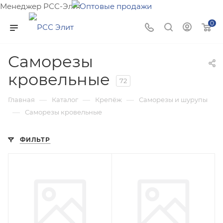
Менеджер РСС-Элит
Напишите нам и мы поможем подобрать товар именно
0
для Вас!
Саморезы
кровельные
72
—
—
—
Главная
Каталог
Крепёж
Саморезы и шурупы
—
Саморезы кровельные
ФИЛЬТР