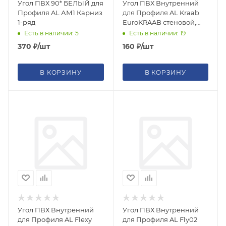
Угол ПВХ 90* БЕЛЫЙ для
Угол ПВХ Внутренний
Профиля AL АМ1 Карниз
для Профиля AL Kraab
1-ряд
EuroKRAAB стеновой,
теневой
Есть в наличии: 5
Есть в наличии: 19
370
₽
/шт
160
₽
/шт
В КОРЗИНУ
В КОРЗИНУ
Угол ПВХ Внутренний
Угол ПВХ Внутренний
для Профиля AL Flexy
для Профиля AL Fly02