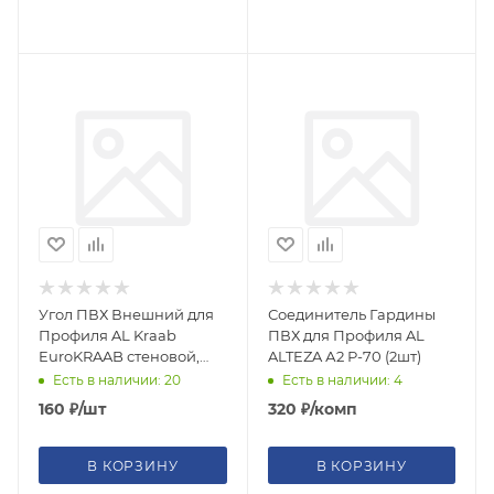
Угол ПВХ Внешний для
Соединитель Гардины
Профиля AL Kraab
ПВХ для Профиля AL
EuroKRAAB стеновой,
ALTEZA А2 Р-70 (2шт)
теневой
Есть в наличии: 20
Есть в наличии: 4
160
₽
/шт
320
₽
/комп
В КОРЗИНУ
В КОРЗИНУ