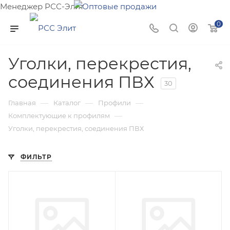
Менеджер РСС-Элит
Напишите нам и мы поможем подобрать товар именно
0
для Вас!
Уголки, перекрестия,
соединения ПВХ
30
—
—
—
Главная
Каталог
Профили
—
Комплектующие к профилям
Уголки, перекрестия, соединения ПВХ
ФИЛЬТР