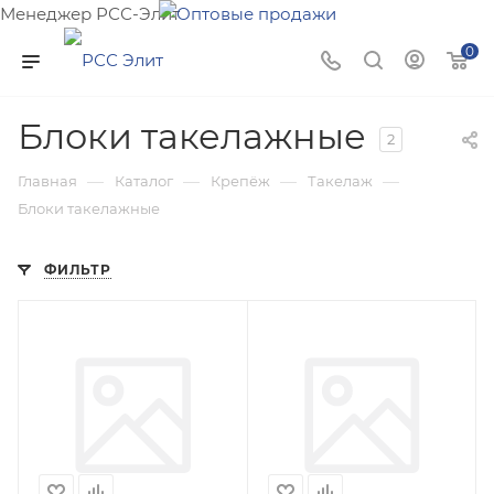
Менеджер РСС-Элит
Напишите нам и мы поможем подобрать товар именно
0
для Вас!
Блоки такелажные
2
—
—
—
—
Главная
Каталог
Крепёж
Такелаж
Блоки такелажные
ФИЛЬТР