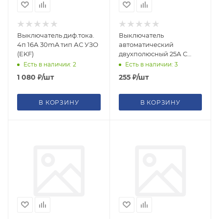
Выключатель диф.тока.
Выключатель
4п 16А 30mA тип АС УЗО
автоматический
(EKF)
двухполюсный 25А С
ВА47-63 4.5кА PROxima
Есть в наличии: 2
Есть в наличии: 3
(EKF)
1 080
₽
/шт
255
₽
/шт
В КОРЗИНУ
В КОРЗИНУ