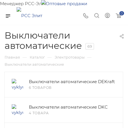
Менеджер РСС-Элит
Напишите нам и мы поможем подобрать товар именно
0
для Вас!
Выключатели
автоматические
69
—
—
—
Главная
Каталог
Электротовары
Выключатели автоматические
Выключатели автоматические DEKraft
6 ТОВАРОВ
Выключатели автоматические DKC
4 ТОВАРА