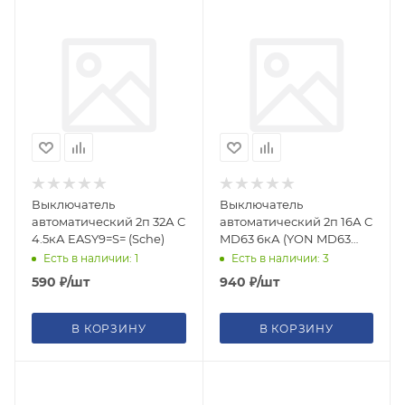
Выключатель
Выключатель
автоматический 2п 32А C
автоматический 2п 16А C
4.5кА EASY9=S= (Sche)
MD63 6кА (YON MD63
DKC) MD63-2C16-6
Есть в наличии: 1
Есть в наличии: 3
590
₽
/шт
940
₽
/шт
В КОРЗИНУ
В КОРЗИНУ