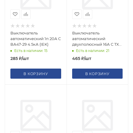
Выключатель
Выключатель
автоматический 1п 20А C
автоматический
ВА47-29 4.5кА (IEK)
двухполюсный 16А C TX3
6кА (LEGRAND)
Есть в наличии: 15
Есть в наличии: 21
285
₽
/шт
465
₽
/шт
В КОРЗИНУ
В КОРЗИНУ