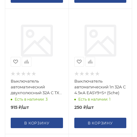
Выключатель
Выключатель
автоматический
автоматический 1п 32А C
двухполюсный 32А C TX3
4.5кА EASY9=S= (Sche)
6кА/10кА
Есть в наличии: 3
Есть в наличии: 1
915
₽
/шт
250
₽
/шт
В КОРЗИНУ
В КОРЗИНУ