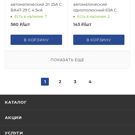
автоматический 2п 25А C
автоматический
ВА47-29 C 4.5кА
однополюсный 63А С
ВА47-29 4.5кА (EKF)
Есть в наличии: 7
Есть в наличии: 2
560
₽
/шт
145
₽
/шт
В КОРЗИНУ
В КОРЗИНУ
ПОКАЗАТЬ ЕЩЕ
1
2
3
4
КАТАЛОГ
АКЦИИ
УСЛУГИ