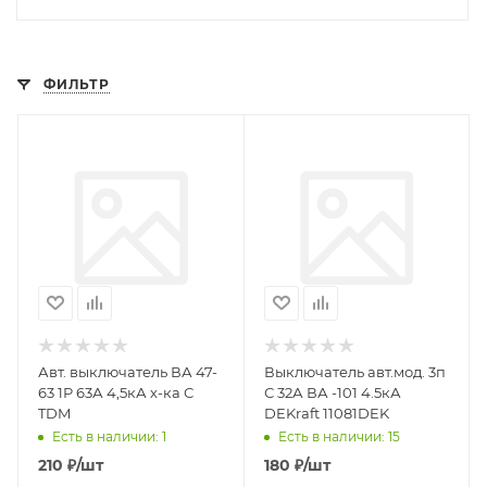
ФИЛЬТР
Авт. выключатель ВА 47-
Выключатель авт.мод. 3п
63 1P 63А 4,5кА х-ка С
С 32А ВА -101 4.5кА
TDM
DEKraft 11081DEK
Есть в наличии: 1
Есть в наличии: 15
210
₽
/шт
180
₽
/шт