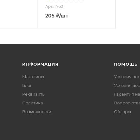
Арт.: 17601
205
₽
/шт
ИНФОРМАЦИЯ
ПОМОЩЬ
Магазины
Условия оп
Блог
Условия дос
Реквизиты
Гарантия на
Политика
Вопрос-отв
Возможности
Обзоры