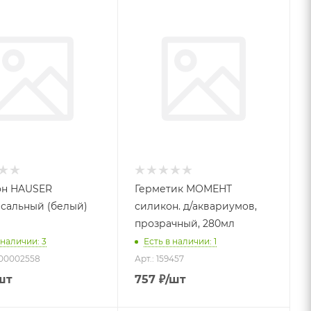
он HAUSER
Герметик МОМЕНТ
сальный (белый)
силикон. д/аквариумов,
прозрачный, 280мл
 наличии: 3
Есть в наличии: 1
-00002558
Арт.: 159457
шт
757
₽
/шт