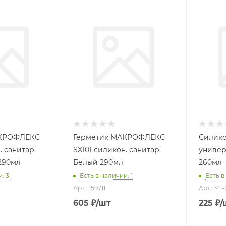
АКРОФЛЕКС
Герметик МАКРОФЛЕКС
Силик
. санитар.
SX101 силикон. санитар.
универ
290мл
Белый 290мл
260мл
: 3
Есть в наличии: 1
Есть в
Арт.: 159711
Арт.: УТ
605
₽
/шт
225
₽
/