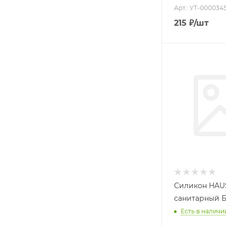
Арт.: УТ-000034
215
₽
/шт
Силикон HAU
санитарный 
Есть в наличии