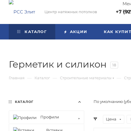
Мен
Нап
+7 (92
Центр натяжных потолков
КАТАЛОГ
АКЦИИ
КАК КУПИ
Герметик и силикон
18
—
—
—
Главная
Каталог
Строительные материалы
Стр
По умолчанию (уб
КАТАЛОГ
Профили
Цена
Вставки,