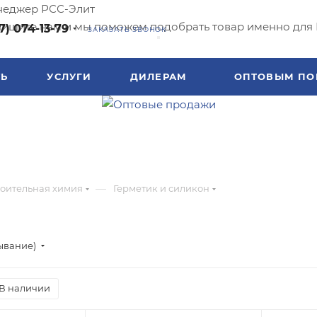
еджер РСС-Элит
ишите нам и мы поможем подобрать товар именно для 
7) 074-13-79
ЗАКАЗАТЬ ЗВОНОК
ТЬ
УСЛУГИ
ДИЛЕРАМ
ОПТОВЫМ ПО
—
оительная химия
Герметик и силикон
ывание)
В наличии