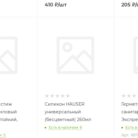
410
₽
/шт
205
₽
/
естиж
Силикон HAUSER
Герме
риловый
универсальный
санита
тойкий,
(бесцветный) 260мл
Экспре
Есть в наличии: 6
Есть в
: 5
Арт.: 161