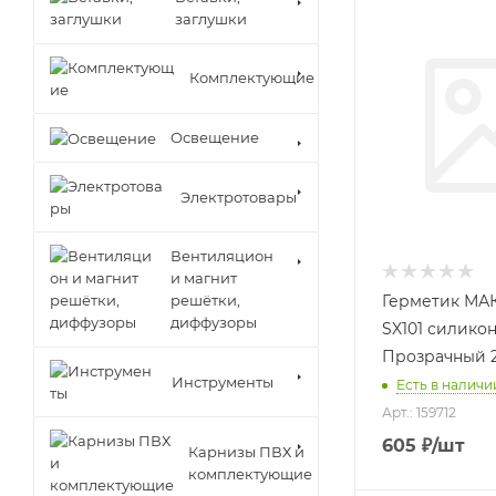
заглушки
Комплектующие
Освещение
Электротовары
Вентиляцион
и магнит
решётки,
Герметик М
диффузоры
SX101 силикон
Прозрачный 
Инструменты
Есть в наличии
Арт.: 159712
605
₽
/шт
Карнизы ПВХ и
комплектующие