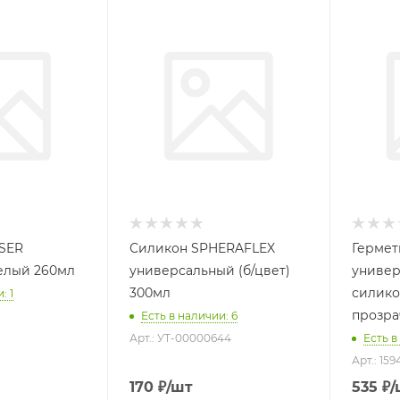
SER
Силикон SPHERAFLEX
Герме
елый 260мл
универсальный (б/цвет)
универ
300мл
силико
: 1
прозра
Есть в наличии: 6
Арт.: УТ-00000644
Есть в
Арт.: 159
170
₽
/шт
535
₽
/