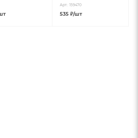
Арт.: 159470
шт
535
₽
/шт