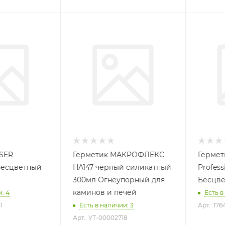
SER
Герметик МАКРОФЛЕКС
Гермет
Бесцветный
НА147 черный силикатный
Profes
300мл Огнеупорный для
Бесцве
каминов и печей
: 4
Есть в
1
Есть в наличии: 3
Арт.: 176
Арт.: УТ-00002718