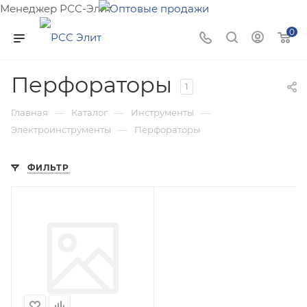
Менеджер РСС-Элит
Напишите нам и мы поможем подобрать товар именно
0
для Вас!
Перфораторы
1
—
—
—
Главная
Каталог
Инструменты
—
Электроинструменты
Перфораторы
ФИЛЬТР