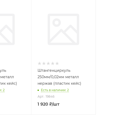
уль
Штангенциркуль
 металл
250мм/0,02мм металл
тик кейс)
нержав (пластик кейс)
: 2
Есть в наличии: 2
Арт.: 19846
1 920
₽
/шт