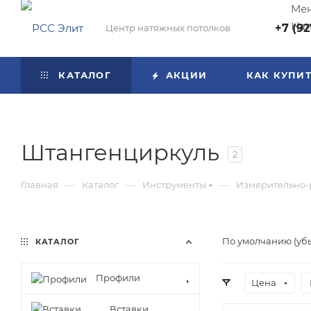
Мен
Нап
+7 (92
Центр натяжных потолков
КАТАЛОГ
АКЦИИ
КАК КУПИ
Штангенциркуль
2
—
—
—
Главная
Каталог
Инструменты
Измерительно-
По умолчанию (уб
КАТАЛОГ
Профили
Цена
Вставки,