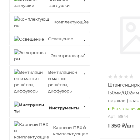
заглушки
Комплектующие
Освещение
Электротовары
Вентиляцион
и магнит
решётки,
Штангенцирк
диффузоры
150мм/0,02мм
нержав (плас
Инструменты
Есть в наличии
Арт.: 19844
1 350
₽
/шт
Карнизы ПВХ и
комплектующие