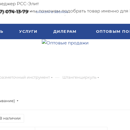
еджер РСС-Элит
ишите нам и мы поможем подобрать товар именно для 
7) 074-13-79
ЗАКАЗАТЬ ЗВОНОК
ТЬ
УСЛУГИ
ДИЛЕРАМ
ОПТОВЫМ ПО
—
разметочный инструмент
Штангенциркуль
ывание)
В наличии