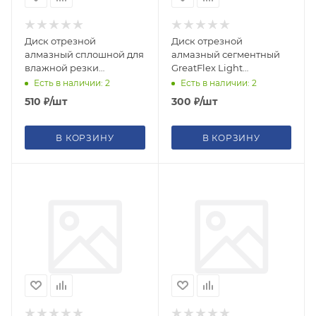
Диск отрезной
Диск отрезной
алмазный сплошной для
алмазный сегментный
влажной резки
GreatFlex Light
125х1,1х6,0х22,2мм для
125х1,9х7,0х22,2мм
Есть в наличии: 2
Есть в наличии: 2
кафеля и
510
₽
/шт
300
₽
/шт
керамогранита
В КОРЗИНУ
В КОРЗИНУ