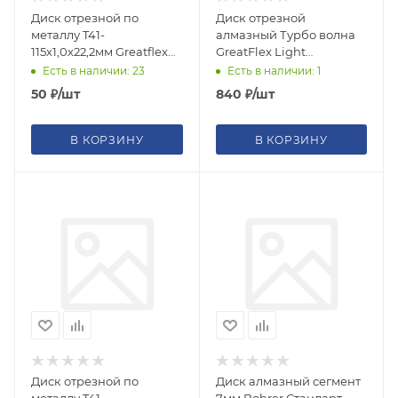
Диск отрезной по
Диск отрезной
металлу T41-
алмазный Турбо волна
115х1,0х22,2мм Greatflex
GreatFlex Light
класс Master
230х2,8х7,0х22,2мм
Есть в наличии: 23
Есть в наличии: 1
50
₽
/шт
840
₽
/шт
В КОРЗИНУ
В КОРЗИНУ
Диск отрезной по
Диск алмазный сегмент