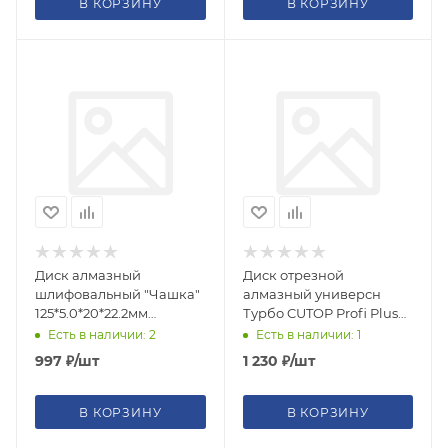
В КОРЗИНУ
В КОРЗИНУ
Диск алмазный
Диск отрезной
шлифовальный "Чашка"
алмазный универсн
125*5.0*20*22.2мм
Турбо CUTOP Profi Plus
GreatFlex Light
125х1,5х10,0х22,2мм
Есть в наличии: 2
Есть в наличии: 1
сегментирован. турбо
997
₽
/шт
1 230
₽
/шт
В КОРЗИНУ
В КОРЗИНУ