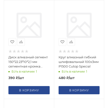
Диск алмазный сегмент
Круг алмазный гибкий
150*22.23*10*2,1 мм
шлифовальный 100х3мм
сегментная кромка
Р1500 Cutop Special
сух.рез. Spin Segment
Есть в наличии: 1
Есть в наличии: 1
Standart
390
₽
/шт
480
₽
/шт
В КОРЗИНУ
В КОРЗИНУ