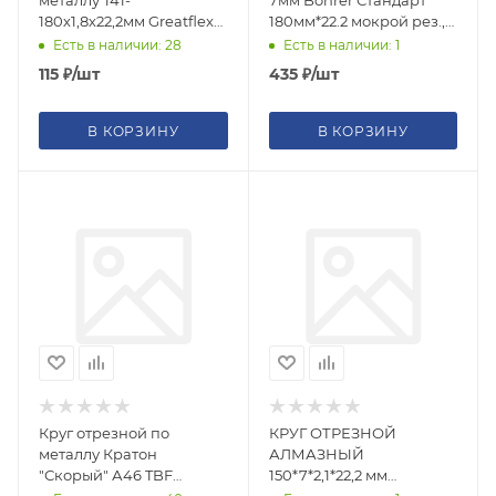
металлу T41-
7мм Bohrer Стандарт
180х1,8х22,2мм Greatflex
180мм*22.2 мокрой рез.,
класс Master
по плитке, сплошной
Есть в наличии: 28
Есть в наличии: 1
115
₽
/шт
435
₽
/шт
В КОРЗИНУ
В КОРЗИНУ
Круг отрезной по
КРУГ ОТРЕЗНОЙ
металлу Кратон
АЛМАЗНЫЙ
"Скорый" А46 TBF
150*7*2,1*22,2 мм
150*1,8*22,2
CЕГМЕНТ RinG