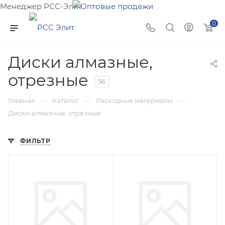
Менеджер РСС-Элит
Напишите нам и мы поможем подобрать товар именно
0
для Вас!
Диски алмазные,
отрезные
56
—
—
—
Главная
Каталог
Расходные материалы
Диски алмазные, отрезные
ФИЛЬТР