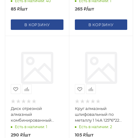
Есть в наличии: 40
Есть в наличии: 1
85
₽
/шт
265
₽
/шт
В КОРЗИНУ
В КОРЗИНУ
Диск отрезной
Круг алмазный
алмазный
шлифовальный по
комбинированный
металлу 1 14А 125*6*22
турбо GreatFlex Light
Ring
Есть в наличии: 1
Есть в наличии: 2
125х2,2х7,0х22,2мм
290
₽
/шт
105
₽
/шт