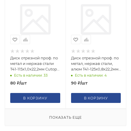
Диск отрезной проф. по
Диск отрезной проф. по
метал и нержав стали
метал, нержав стали,
T41-115х1,0х22,2мм Cutop
алюм T41-125х0,8х22,2мм
Profi
Cutop Special
Есть в наличии: 33
Есть в наличии: 4
80
₽
/шт
90
₽
/шт
В КОРЗИНУ
В КОРЗИНУ
ПОКАЗАТЬ ЕЩЕ