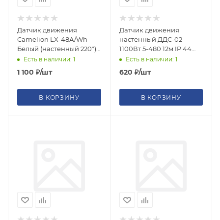
Датчик движения
Датчик движения
Camelion LX-48А/Wh
настенный ДДС-02
Белый (настенный 220*)
1100Вт 5-480 12м IP 44
п/ос
TDM {SQ0324-0007}
Есть в наличии: 1
Есть в наличии: 1
1 100
₽
/шт
620
₽
/шт
В КОРЗИНУ
В КОРЗИНУ