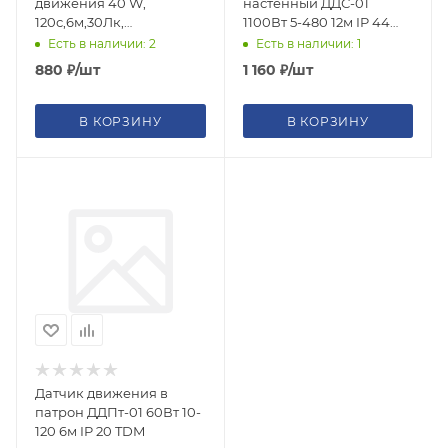
движения 40 W,
настенный ДДС-01
120с,6м,30Лк,
1100Вт 5-480 12м IP 44
120(сбоку)+360(сверху)гр,
TDM {SQ0324-0006}
Есть в наличии: 2
Есть в наличии: 1
IP20/IP44{SQ0324-0046}
880
₽
/шт
1 160
₽
/шт
В КОРЗИНУ
В КОРЗИНУ
Датчик движения в
патрон ДДПт-01 60Вт 10-
120 6м IP 20 TDM