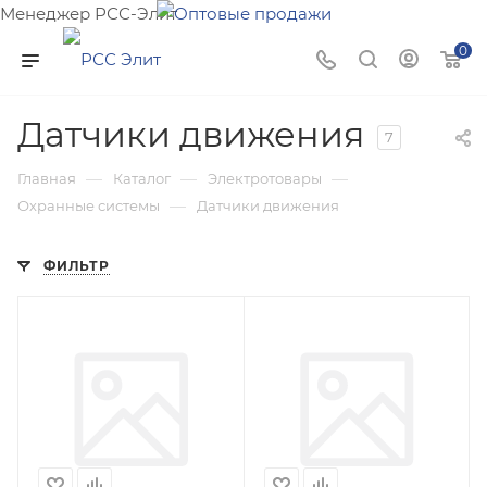
Менеджер РСС-Элит
Напишите нам и мы поможем подобрать товар именно
0
для Вас!
Датчики движения
7
—
—
—
Главная
Каталог
Электротовары
—
Охранные системы
Датчики движения
ФИЛЬТР