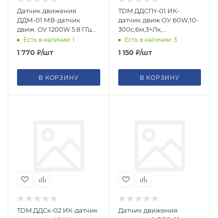
Датчик движения
TDM ДДСПт-01 ИК-
ДДМ-01 МВ-датчик
датчик движ ОУ 60W,10-
движ. ОУ 1200W 5.8 ГГц
300с,6м,3+Лк,
10-720с 1-8м 3+Лк
120(сбоку)+360(сверху)гр,
Есть в наличии: 1
Есть в наличии: 3
120сбо+360свI{SQ0324-
IP20 {SQ0324-0048}
1 770
₽
/шт
1 150
₽
/шт
0015}
В КОРЗИНУ
В КОРЗИНУ
TDM ДДСк-02 ИК-датчик
Датчик движения