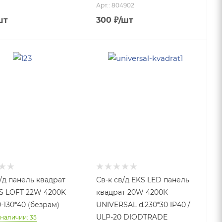
Арт.: 804902
шт
300
₽
/шт
/д панель квадрат
Св-к св/д EKS LED панель
S LOFT 22W 4200K
квадрат 20W 4200К
0-130*40 (безрам)
UNIVERSAL d.230*30 IP40 /
ULP-20 DIODTRADE
 наличии: 35