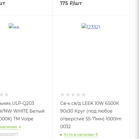
шт
175
₽
/шт
ьник ULP-Q203
Св-к св/д LEEK 10W 6500К
W/NW WHITE Белый
90х30 Круг (под любое
000K) TM Volpe
отверстие 55-71мм) 1000lm
0032
 наличии: 4
-00003377
Есть в наличии: 9