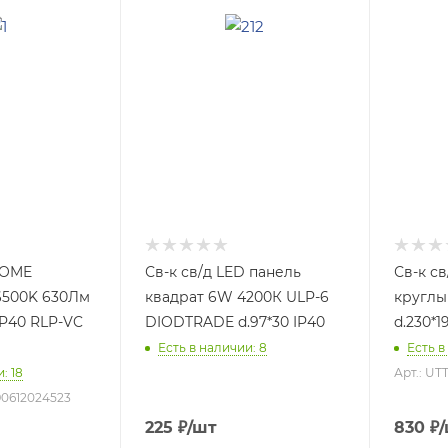
 HOME
Св-к св/д LED панель
Св-к с
6500K 630Лм
квадрат 6W 4200К ULP-6
круглы
IP40 RLP-VC
DIODTRADE d.97*30 IP40
d.230*1
Есть в наличии: 8
Есть в
: 18
Арт.: U
690612024523
225
₽
/шт
830
₽