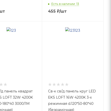
Есть в наличии: 13
шт
455
₽
/шт
/д панель квадрат
Св-к св/д панель круг LED
S LOFT 32W 4200K
EKS LOFT 16W 4200K 3-х
50-180*40 3000ЛМ
режимная d.120*50-80*40
мочная)
(безрамочная)