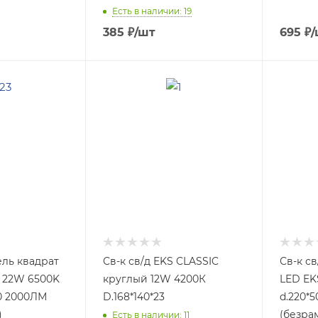
Есть в наличии: 19
385
₽
/шт
695
₽
/
ель квадрат
Св-к св/д EKS CLASSIC
Св-к св
 22W 6500K
круглый 12W 4200К
LED EK
40 2000ЛМ
D.168*140*23
d.220*
)
(безра
Есть в наличии: 11