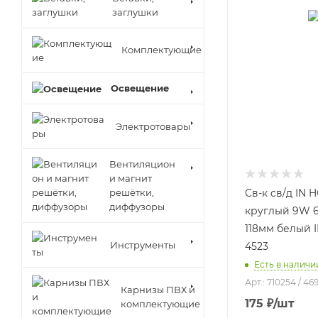
заглушки
Комплектующие
Освещение
Электротовары
Вентиляцион
и магнит
решётки,
Св-к св/д IN
диффузоры
круглый 9W 
118мм белый 
Инструменты
4523
Есть в наличии
Арт.: 710254 / 4
Карнизы ПВХ и
175
₽
/шт
комплектующие