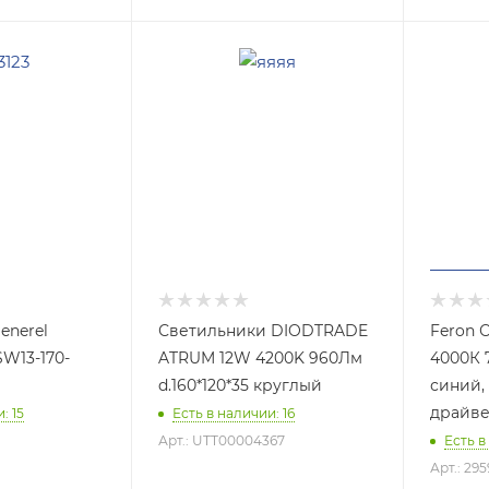
enerel
Светильники DIODTRADE
Feron 
SW13-170-
ATRUM 12W 4200K 960Лм
4000К 
d.160*120*35 круглый
синий,
драйве
: 15
Есть в наличии: 16
Арт.: UTT00004367
Есть в
Арт.: 295