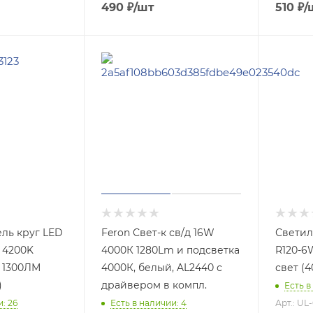
490
₽
/шт
510
₽
/
ель круг LED
Feron Свет-к св/д 16W
Светил
 4200K
4000К 1280Lm и подсветка
R120-6
0 1300ЛМ
4000К, белый, AL2440 с
свет (4
)
драйвером в компл.
Есть в
: 26
Есть в наличии: 4
Арт.: UL