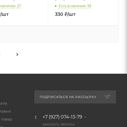
 наличии: 27
Есть в наличии: 93
₽
/шт
330
₽
/шт
4
ПОДПИСАТЬСЯ НА РАССЫЛКУ
латы
тавки
+7 (927) 074-13-79
 товар
ЗАКАЗАТЬ ЗВОНОК