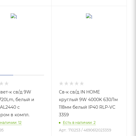
Свет-к св/д 9W
Св-к св/д IN HOME
720Lm, белый и
круглый 9W 4000K 630Лм
 AL2440 с
118мм белый IP40 RLP-VC
ром в компл.
3359
 наличии: 12
Есть в наличии: 2
95
Арт.: 710253 / 4690612023359