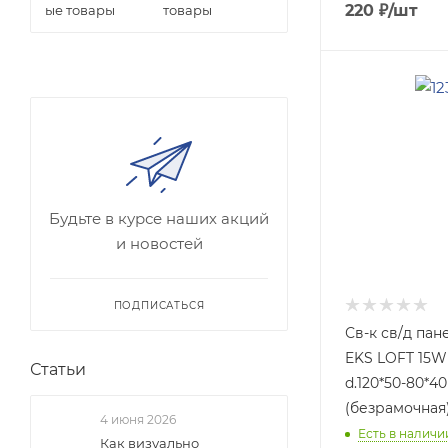
220
₽
/шт
товары
Будьте в курсе наших акций
и новостей
ПОДПИСАТЬСЯ
Св-к св/д пан
EKS LOFT 15W
Статьи
d.120*50-80*4
(безрамочная
4 июня 2026
Есть в наличии
Как визуально