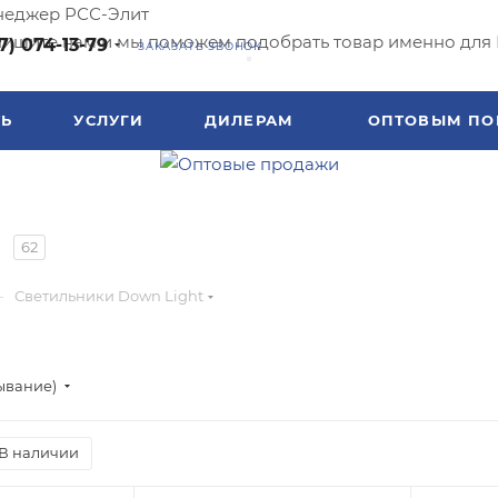
еджер РСС-Элит
ишите нам и мы поможем подобрать товар именно для 
7) 074-13-79
ЗАКАЗАТЬ ЗВОНОК
ТЬ
УСЛУГИ
ДИЛЕРАМ
ОПТОВЫМ ПО
62
—
Светильники Down Light
ывание)
В наличии