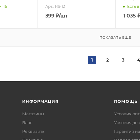
: 16
Арт.: RS-12
Есть в
399
₽
/шт
1 035
ПОКАЗАТЬ ЕЩЕ
1
2
3
ИНФОРМАЦИЯ
ПОМОЩЬ
Магазины
Условия оп
Блог
Условия дос
Реквизиты
Гарантия на