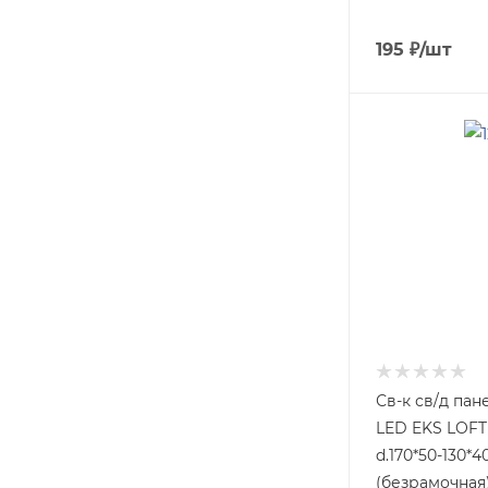
195
₽
/шт
Св-к св/д пан
LED EKS LOFT
d.170*50-130*
(безрамочная