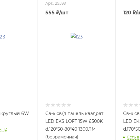
Арт.: 29599
555
₽
/шт
120
₽
/
А круглый 6W
Св-к св/д панель квадрат
Св-к св
LED EKS LOFT 15W 6500K
LED EK
d.120*50-80*40 1300ЛМ
d.170*5
: 12
(безрамочная)
Есть в