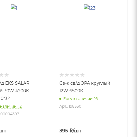
в/д EKS SALAR
Св-к св/д ЭРА круглый
й 30W 4200K
12W 6500К
90*32
Есть в наличии: 16
 наличии: 12
Арт.: 198330
TT00004397
/шт
395
₽
/шт