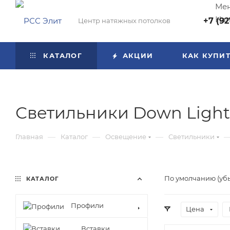
Мен
Нап
+7 (92
Центр натяжных потолков
КАТАЛОГ
АКЦИИ
КАК КУПИ
Светильники Down Light
—
—
—
Главная
Каталог
Освещение
Светильники
По умолчанию (уб
КАТАЛОГ
Профили
Цена
Вставки,