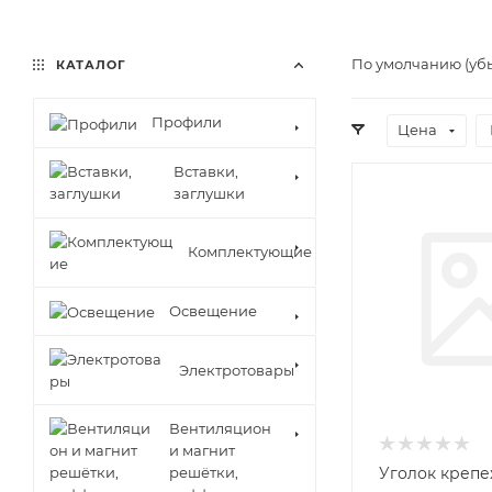
По умолчанию (уб
КАТАЛОГ
Профили
Цена
Вставки,
заглушки
Комплектующие
Освещение
Электротовары
Вентиляцион
и магнит
решётки,
Уголок креп