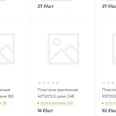
27
₽
/шт
27
₽
/ш
ежный
Пластина крепежная
Пласти
40*20*2,0 цинк 183
40*120*2.0 цинк 248
100*200
: 95
Есть в наличии: 203
Есть в
16
₽
/шт
92
₽
/ш