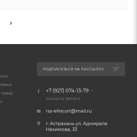
ПОДПИСАТЬСЯ НА РАССЫЛКУ
латы
тавки
+7 (927) 074-13-79
 товар
ЗАКАЗАТЬ ЗВОНОК
ет
rss-elite.ort@mail.ru
г. Астрахань ул. Адмирала
Нахимова, 33