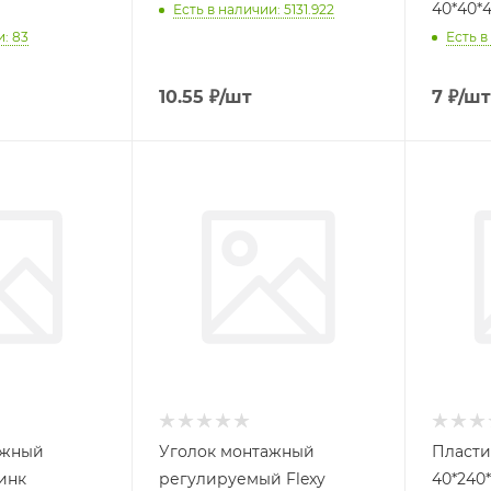
Есть в наличии: 5131.922
и: 83
Есть в
10.55
₽
/шт
7
₽
/шт
ежный
Уголок монтажный
Пласти
*50*2,0 цинк
регулируемый Flexy
40*240*