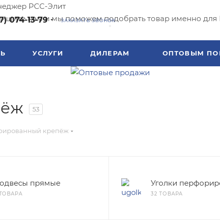
еджер РСС-Элит
ишите нам и мы поможем подобрать товар именно для 
7) 074-13-79
ЗАКАЗАТЬ ЗВОНОК
ТЬ
УСЛУГИ
ДИЛЕРАМ
ОПТОВЫМ ПО
пёж
53
рированный крепёж
одвесы прямые
Уголки перфори
 ТОВАРА
32 ТОВАРА