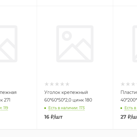
епежная
Уголок крепежный
Пласти
к 271
60*60*50*2,0 цинк 180
40*200*
: 119
Есть в наличии: 173
Есть в
16
₽
/шт
27
₽
/ш