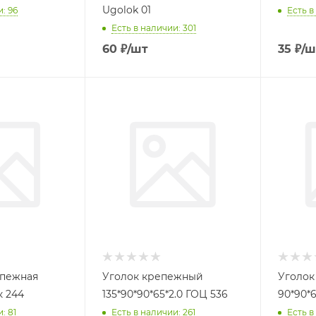
Ugolok 01
: 96
Есть в
Есть в наличии: 301
60
₽
/шт
35
₽
/ш
епежная
Уголок крепежный
Уголок
к 244
135*90*90*65*2.0 ГОЦ 536
90*90*6
: 81
Есть в наличии: 261
Есть в