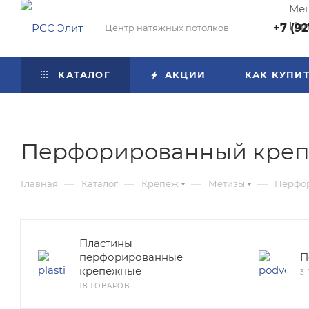
Мен
Нап
+7 (92
Центр натяжных потолков
КАТАЛОГ
АКЦИИ
КАК КУПИ
Перфорированный кре
—
—
—
—
Главная
Каталог
Крепёж
Метизы
Перфо
Пластины
перфорированные
П
крепежные
3
18 ТОВАРОВ