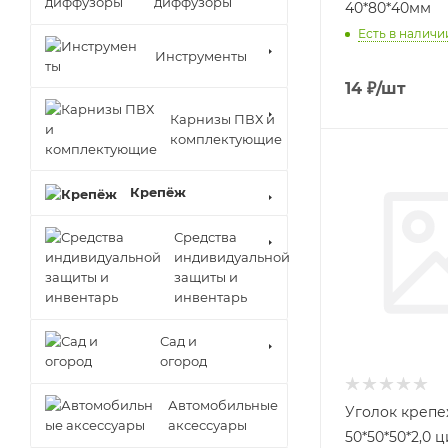
диффузоры
40*80*40мм
Есть в наличи
Инструменты
14
₽
/шт
Карнизы ПВХ и
комплектующие
Крепёж
Средства
индивидуальной
защиты и
инвентарь
Сад и
огород
Автомобильные
Уголок креп
аксессуары
50*50