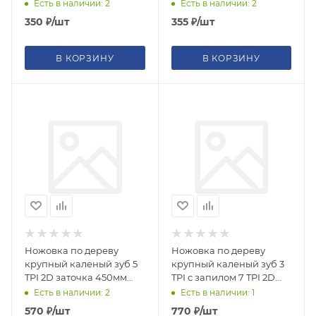
Есть в наличии: 2
Есть в наличии: 2
350
₽
/шт
355
₽
/шт
В КОРЗИНУ
В КОРЗИНУ
Ножовка по дереву
Ножовка по дереву
крупный каленый зуб 5
крупный каленый зуб 3
TPI 2D заточка 450мм
TPI с запилом 7 TPI 2D
пластик прорезин ручка
заточка 500мм пластик
Есть в наличии: 2
Есть в наличии: 1
прорезин ручка
570
₽
/шт
770
₽
/шт