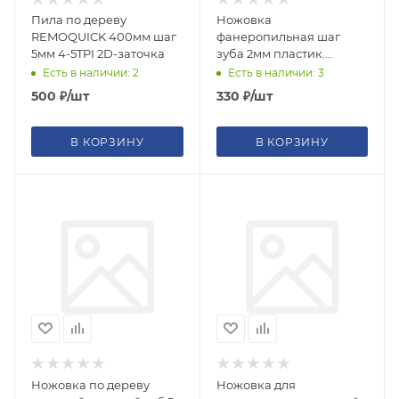
Пила по дереву
Ножовка
REMOQUICK 400мм шаг
фанеропильная шаг
5мм 4-5TPI 2D-заточка
зуба 2мм пластик.
рукоятка
Есть в наличии: 2
Есть в наличии: 3
500
₽
/шт
330
₽
/шт
В КОРЗИНУ
В КОРЗИНУ
Ножовка по дереву
Ножовка для