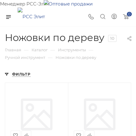
Менеджер РСС-Элит
Напишите нам и мы поможем подобрать товар именно
0
для Вас!
Ножовки по дереву
10
—
—
—
Главная
Каталог
Инструменты
—
Ручной инструмент
Ножовки по дереву
ФИЛЬТР