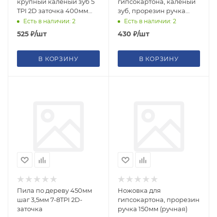
крупный каленый зуб 5
гипсокартона, каленый
TPI 2D заточка 400мм
зуб, прорезин ручка
пластик прорезин ручка
150мм
Есть в наличии: 2
Есть в наличии: 2
525
₽
/шт
430
₽
/шт
В КОРЗИНУ
В КОРЗИНУ
Пила по дереву 450мм
Ножовка для
шаг 3,5мм 7-8TPI 2D-
гипсокартона, прорезин
заточка
ручка 150мм (ручная)