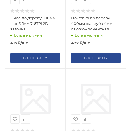
Пила по дереву 500мм
Ножовка по дереву
шаг 3,5мм 7-8TPI 2D-
400мм шаг зуба 4мм
заточка
двухкомпонентная
рукоятка 400мм
Есть в наличии: 1
Есть в наличии: 1
415
₽
/шт
477
₽
/шт
В КОРЗИНУ
В КОРЗИНУ