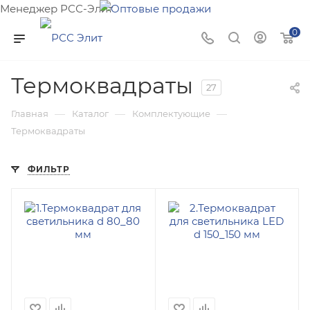
Менеджер РСС-Элит
Напишите нам и мы поможем подобрать товар именно
0
для Вас!
Термоквадраты
27
—
—
—
Главная
Каталог
Комплектующие
Термоквадраты
ФИЛЬТР