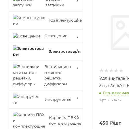
заглушки
Комплектующие
Освещение
Электротовары
Вентиляцион
и магнит
решётки,
Удлинитель 1-
диффузоры
3гн. с/з 16А 
Есть в наличии
Инструменты
Арт.: 860473
Карнизы ПВХ и
450
₽
/шт
комплектующие