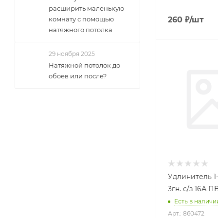
расширить маленькую
260
₽
/шт
комнату с помощью
натяжного потолка
29 ноября 2025
Натяжной потолок до
обоев или после?
Удлинитель 1-
3гн. с/з 16А П
Есть в наличии
Арт.: 860472