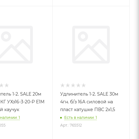
тель 1-2. SALE 20м
Удлинитель 1-2. SALE 30м
з КГ УХз16-3-20-Р Е1М
4гн. б/з 16А силовой на
й каучук
пласт катушке ПВС 2х1,5
 наличии: 1
Есть в наличии: 1
055
Арт.: 765512