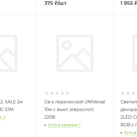
375
₽
/шт
1 955
2. SALE 2м
Св-к переносной UNIVersal
Светил
ВС Е1М
10м c выкл (еврослот)
декора
220В
2LED Cr
: 3
RGB с 
Есть в наличии: 1
Есть в