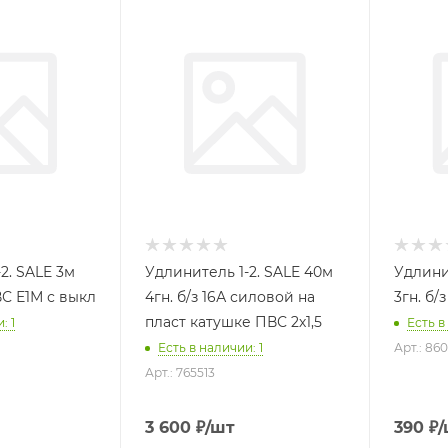
2. SALE 3м
Удлинитель 1-2. SALE 40м
Удлинит
ПВС Е1М с выкл
4гн. б/з 16А силовой на
3гн. б/
пласт катушке ПВС 2х1,5
: 1
Есть в
Есть в наличии: 1
Арт.: 86
Арт.: 765513
3 600
₽
/шт
390
₽
/