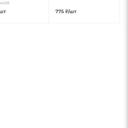
04038
/шт
775
₽
/шт