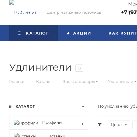
Мен
Нап
+7 (92
Центр натяжных потолков
КАТАЛОГ
АКЦИИ
КАК КУПИ
Удлинители
13
—
—
—
Главная
Каталог
Электротовары
Удлинители
По умолчанию (уб
КАТАЛОГ
Профили
Цена
Вставки,