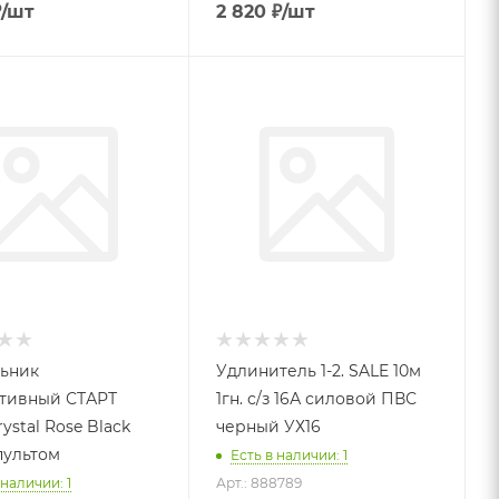
₽
/шт
2 820
₽
/шт
ьник
Удлинитель 1-2. SALE 10м
тивный СТАРТ
1гн. с/з 16А силовой ПВС
ystal Rose Black
черный УХ16
пультом
Есть в наличии: 1
 наличии: 1
Арт.: 888789