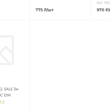
Арт.: В0
775
₽
/шт
970
₽
2. SALE 3м
ВС Е1М
: 2