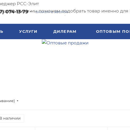
еджер РСС-Элит
ишите нам и мы поможем подобрать товар именно для 
7) 074-13-79
ЗАКАЗАТЬ ЗВОНОК
ТЬ
УСЛУГИ
ДИЛЕРАМ
ОПТОВЫМ ПО
ывание)
В наличии