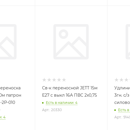
переноска
Св-к переносной JETT 15м
Удлини
м патрон
Е27 с выкл 16А ПВС 2х0,75
3гн. с/
-2Р-010
силово
Есть в наличии: 4
}
Арт.: 20330
Есть в
: 4
Арт.: 914