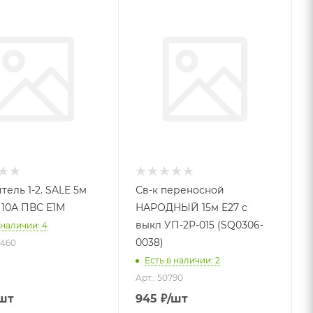
ель 1-2. SALE 5м
Св-к переносной
з 10А ПВС Е1М
НАРОДНЫЙ 15м Е27 с
выкл УП-2Р-015 (SQ0306-
 наличии: 4
0038)
0460
Есть в наличии: 2
Арт.: 50790
шт
945
₽
/шт