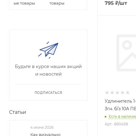
795
₽
/шт
товары
Будьте в курсе наших акций
и новостей
ПОДПИСАТЬСЯ
Удлинитель 1-
3гн. б/з 10А П
Статьи
Есть в наличии
Арт.: 860458
4 июня 2026
Как визуально