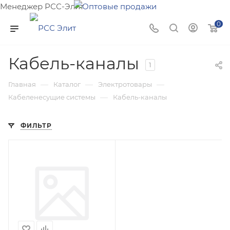
Менеджер РСС-Элит
Напишите нам и мы поможем подобрать товар именно
0
для Вас!
Кабель-каналы
1
—
—
—
Главная
Каталог
Электротовары
—
Кабеленесущие системы
Кабель-каналы
ФИЛЬТР