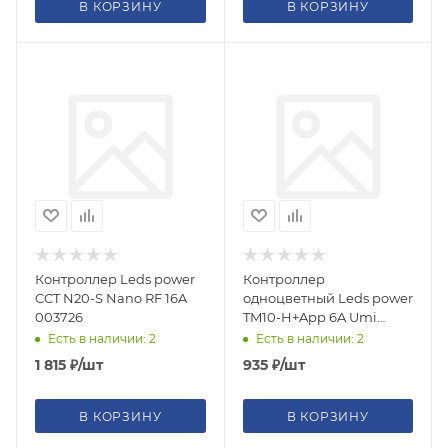
В КОРЗИНУ
В КОРЗИНУ
Контроллер Leds power
Контроллер
CCT N20-S Nano RF 16A
одноцветный Leds power
003726
TM10-H+App 6A Umi
Mesh, сенсорный ПДУ
Есть в наличии: 2
Есть в наличии: 2
005409
1 815
₽
/шт
935
₽
/шт
В КОРЗИНУ
В КОРЗИНУ