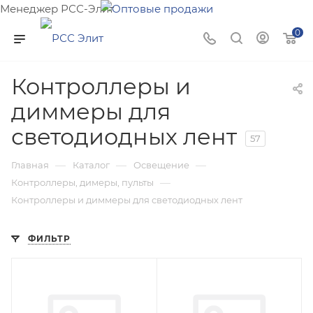
Менеджер РСС-Элит
Напишите нам и мы поможем подобрать товар именно
0
для Вас!
Контроллеры и
диммеры для
светодиодных лент
57
—
—
—
Главная
Каталог
Освещение
—
Контроллеры, димеры, пульты
Контроллеры и диммеры для светодиодных лент
ФИЛЬТР