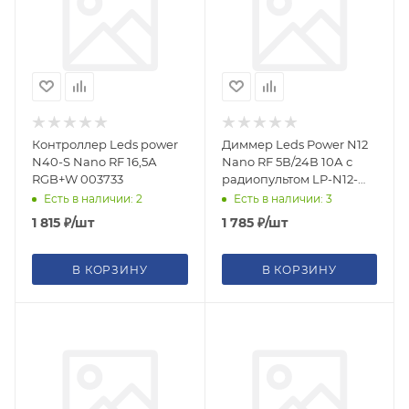
Контроллер Leds power
Диммер Leds Power N12
N40-S Nano RF 16,5А
Nano RF 5В/24В 10А с
RGB+W 003733
радиопультом LP-N12-
10A 003689
Есть в наличии: 2
Есть в наличии: 3
1 815
₽
/шт
1 785
₽
/шт
В КОРЗИНУ
В КОРЗИНУ