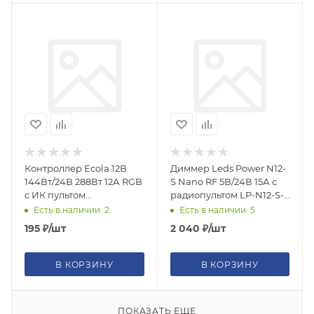
Контроллер Ecola 12В
Диммер Leds Power N12-
144Вт/24В 288Вт 12А RGB
S Nano RF 5В/24В 15А с
с ИК пультом
радиопультом LP-N12-S-
управления CRS144ESB
15A 003672
Есть в наличии: 2
Есть в наличии: 5
195
₽
/шт
2 040
₽
/шт
В КОРЗИНУ
В КОРЗИНУ
ПОКАЗАТЬ ЕЩЕ