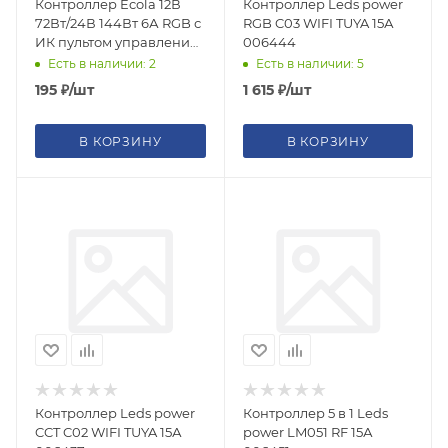
Контроллер Ecola 12В
Контроллер Leds power
72Вт/24В 144Вт 6А RGB с
RGB C03 WIFI TUYA 15А
ИК пультом управления
006444
CRS072ESB
Есть в наличии: 2
Есть в наличии: 5
195
₽
/шт
1 615
₽
/шт
В КОРЗИНУ
В КОРЗИНУ
Контроллер Leds power
Контроллер 5 в 1 Leds
CCT C02 WIFI TUYA 15А
power LM051 RF 15А