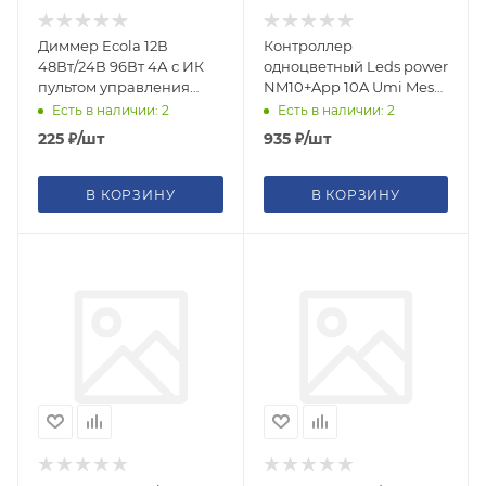
Диммер Ecola 12В
Контроллер
48Вт/24В 96Вт 4А с ИК
одноцветный Leds power
пультом управления
NM10+App 10A Umi Mesh
CDM04CESB
005379
Есть в наличии: 2
Есть в наличии: 2
225
₽
/шт
935
₽
/шт
В КОРЗИНУ
В КОРЗИНУ