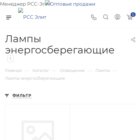
Менеджер РСС-Элит
Напишите нам и мы поможем подобрать товар именно
0
для Вас!
Лампы
энергосберегающие
1
—
—
—
—
Главная
Каталог
Освещение
Лампы
Лампы энергосберегающие
ФИЛЬТР