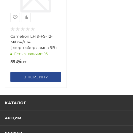
Camelion LH 9-FS-T2-
M/864/E14
(энергосбер.лампа 9Вт
220В)
Есть в наличии: 16
55
₽
/шт
В КОРЗИНУ
КАТАЛОГ
АКЦИИ