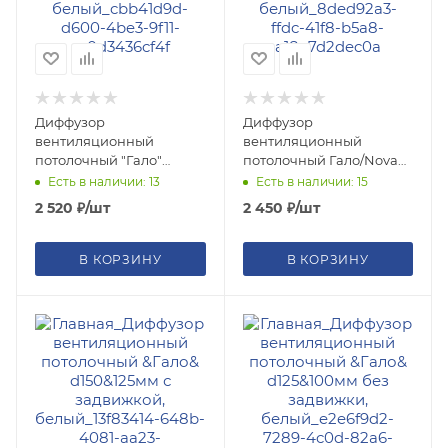
Диффузор
Диффузор
вентиляционный
вентиляционный
потолочный "Гало"
потолочный Гало/Nova
d150/125мм ГКЛ с
d125/100мм с задвижкой,
Есть в наличии: 13
Есть в наличии: 15
задвижкой, белый с
белый
2 520
₽
/шт
2 450
₽
/шт
платформой
В КОРЗИНУ
В КОРЗИНУ