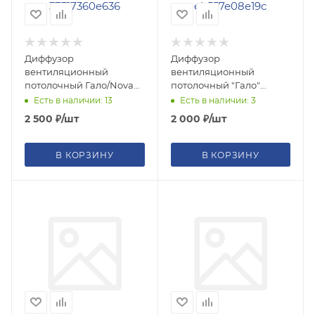
Диффузор
Диффузор
вентиляционный
вентиляционный
потолочный Гало/Nova
потолочный "Гало"
d150/125мм с задвижкой,
d125/100мм без
Есть в наличии: 13
Есть в наличии: 3
белый
задвижки, белый
2 500
₽
/шт
2 000
₽
/шт
В КОРЗИНУ
В КОРЗИНУ