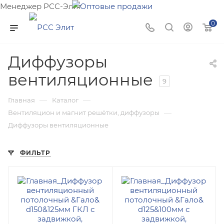
Менеджер РСС-Элит
Напишите нам и мы поможем подобрать товар именно
0
для Вас!
Диффузоры
вентиляционные
9
—
—
Главная
Каталог
—
Вентиляцион и магнит решётки, диффузоры
Диффузоры вентиляционные
ФИЛЬТР