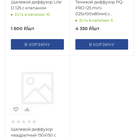
Щелевой диффузор Lite
Теневой диффузор PQ-
D.125 с клапаном
PRO 125 mini
(125х100х80мм) с
Есть в наличии: 10
вентилятором (угловой)
Есть в наличии: 6
1 600
₽
/шт
4 350
₽
/шт
В КОРЗИНУ
В КОРЗИНУ
Щелевой диффузор
квадратный 150х150 с