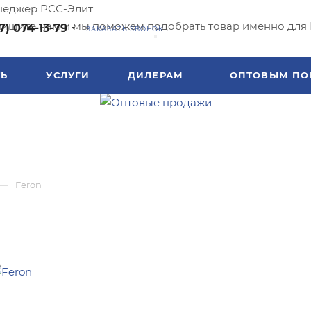
еджер РСС-Элит
ишите нам и мы поможем подобрать товар именно для 
7) 074-13-79
ЗАКАЗАТЬ ЗВОНОК
ТЬ
УСЛУГИ
ДИЛЕРАМ
ОПТОВЫМ ПО
—
Feron