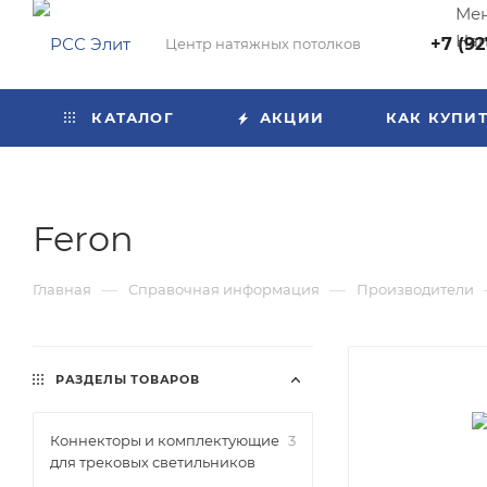
Мен
Нап
+7 (92
Центр натяжных потолков
КАТАЛОГ
АКЦИИ
КАК КУПИ
Feron
—
—
Главная
Справочная информация
Производители
РАЗДЕЛЫ ТОВАРОВ
Коннекторы и комплектующие
3
для трековых светильников