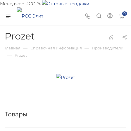
Менеджер РСС-Элит
Напишите нам и мы поможем подобрать товар именно
0
для Вас!
Prozet
—
—
Главная
Справочная информация
Производители
—
Prozet
Товары