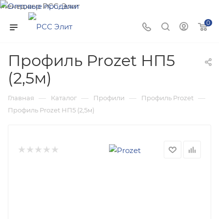
Менеджер РСС-Элит
Напишите нам и мы поможем подобрать товар именно
0
для Вас!
Профиль Prozet НП5
(2,5м)
—
—
—
—
Главная
Каталог
Профили
Профиль Prozet
Профиль Prozet НП5 (2,5м)