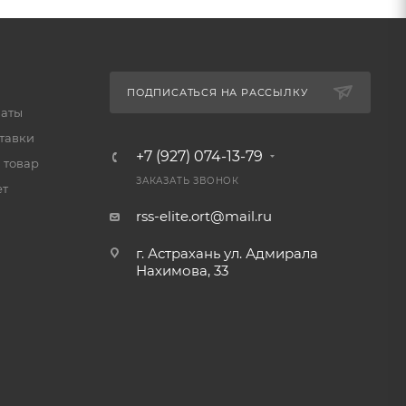
ПОДПИСАТЬСЯ НА РАССЫЛКУ
латы
тавки
+7 (927) 074-13-79
 товар
ЗАКАЗАТЬ ЗВОНОК
ет
rss-elite.ort@mail.ru
г. Астрахань ул. Адмирала
Нахимова, 33