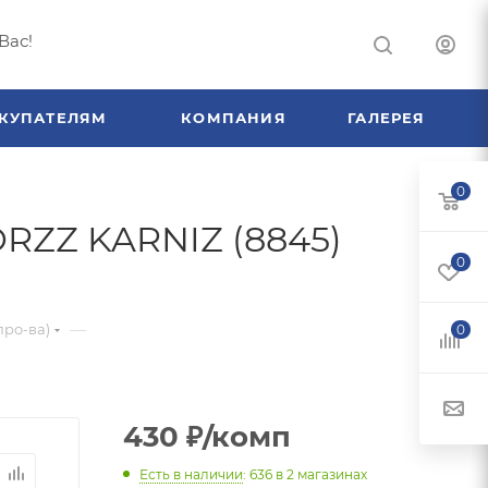
Вас!
КУПАТЕЛЯМ
КОМПАНИЯ
ГАЛЕРЕЯ
0
ORZZ KARNIZ (8845)
0
—
про-ва)
0
430
₽
/комп
Есть в наличии
: 636
в 2 магазинах