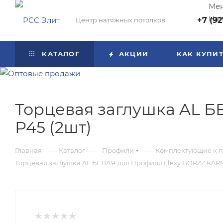
Мен
Нап
+7 (92
Центр натяжных потолков
КАТАЛОГ
АКЦИИ
КАК КУПИ
Торцевая заглушка AL Б
Р45 (2шт)
—
—
—
Главная
Каталог
Профили
Комплектующие к 
Торцевая заглушка AL БЕЛАЯ для Профиля Flexy BORZZ KARNIZ