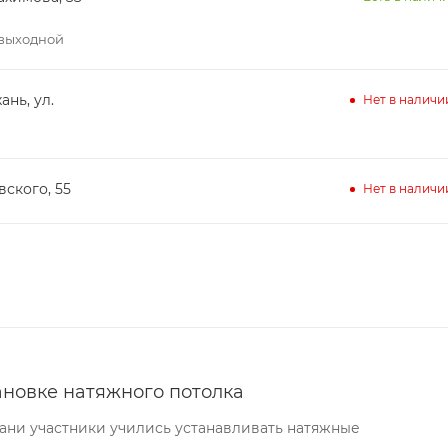
– выходной
ань, ул.
Нет в наличи
вского, 55
Нет в наличи
ановке натяжного потолка
хани участники учились устанавливать натяжные