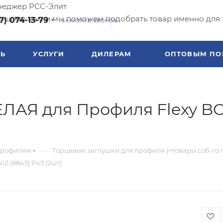
еджер РСС-Элит
ишите нам и мы поможем подобрать товар именно для 
7) 074-13-79
ЗАКАЗАТЬ ЗВОНОК
ТЬ
УСЛУГИ
ДИЛЕРАМ
ОПТОВЫМ ПО
ЕЛАЯ для Профиля Flexy B
—
профилям
Торцевые заглушки для профиля (+товары соб-го 
 (8845) Р45 (2шт)