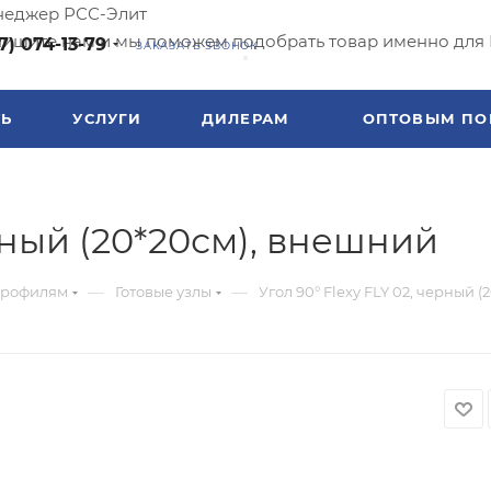
еджер РСС-Элит
ишите нам и мы поможем подобрать товар именно для 
7) 074-13-79
ЗАКАЗАТЬ ЗВОНОК
ТЬ
УСЛУГИ
ДИЛЕРАМ
ОПТОВЫМ ПО
ерный (20*20см), внешний
—
—
профилям
Готовые узлы
Угол 90° Flexy FLY 02, черный 