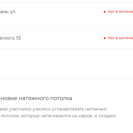
ань, ул.
Нет в наличи
вского, 55
Нет в наличи
ановке натяжного потолка
хани участники учились устанавливать натяжные
 потолки, которые натягиваются на каркас и создают