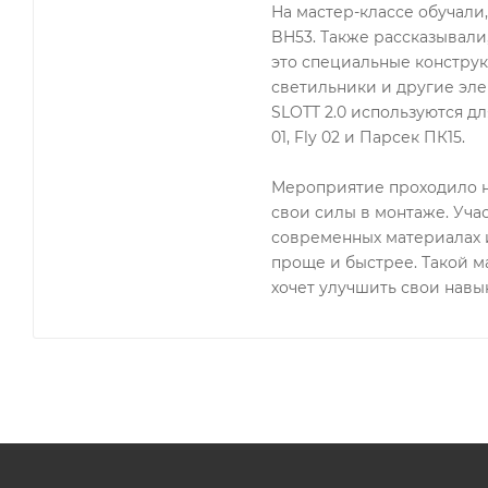
На мастер-классе обучали
BH53. Также рассказывали
это специальные конструк
светильники и другие эле
SLOTT 2.0 используются для
01, Fly 02 и Парсек ПК15.
Мероприятие проходило н
свои силы в монтаже. Уча
современных материалах и
проще и быстрее. Такой ма
хочет улучшить свои навык