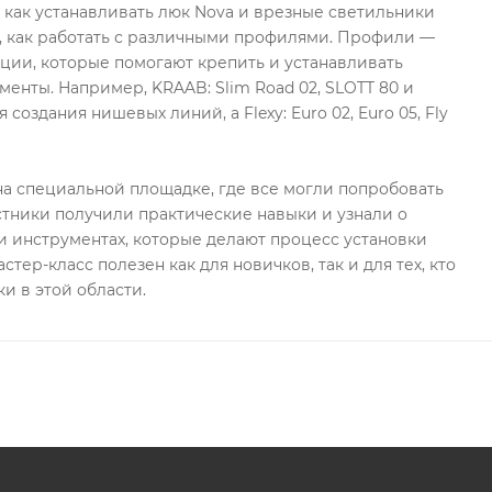
, как устанавливать люк Nova и врезные светильники
, как работать с различными профилями. Профили —
ции, которые помогают крепить и устанавливать
менты. Например, KRAAB: Slim Road 02, SLOTT 80 и
 создания нишевых линий, а Flexy: Euro 02, Euro 05, Fly
а специальной площадке, где все могли попробовать
стники получили практические навыки и узнали о
 инструментах, которые делают процесс установки
стер-класс полезен как для новичков, так и для тех, кто
и в этой области.