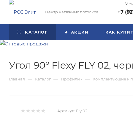
Мен
Нап
+7 (92
Центр натяжных потолков
КАТАЛОГ
АКЦИИ
КАК КУПИ
Угол 90° Flexy FLY 02, ч
—
—
—
Главная
Каталог
Профили
Комплектующие к 
Артикул:
Fly 02