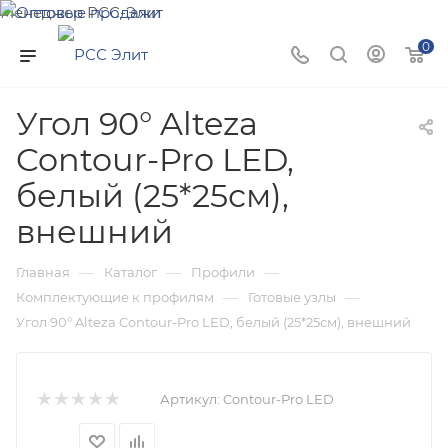
Менеджер РСС-Элит
Напишите нам и мы поможем подобрать товар именно
0
для Вас!
Угол 90° Alteza
Contour-Pro LED,
белый (25*25см),
внешний
—
—
—
Главная
Каталог
Профили
—
—
Комплектующие к профилям
Готовые узлы
Угол 90° Alteza Contour-Pro LED, белый (25*25см), внешний
Артикул:
Contour-Pro LED