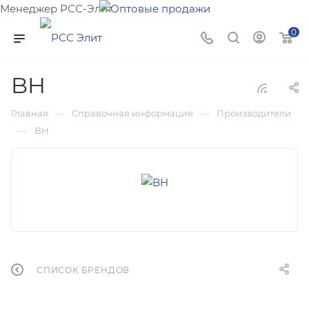
Менеджер РСС-Элит
Напишите нам и мы поможем подобрать товар именно
0
для Вас!
BH
—
—
Главная
Справочная информация
Производители
—
BH
СПИСОК БРЕНДОВ