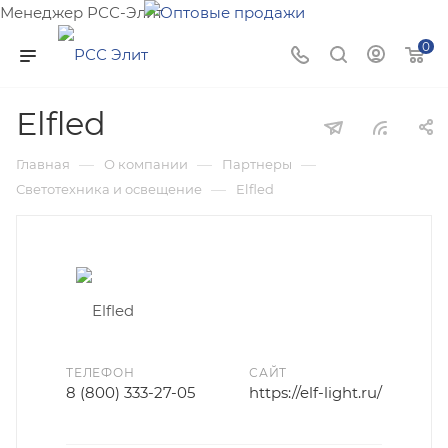
Менеджер РСС-Элит
Напишите нам и мы поможем подобрать товар именно
0
для Вас!
Elfled
—
—
—
Главная
О компании
Партнеры
—
Светотехника и освещение
Elfled
ТЕЛЕФОН
САЙТ
8 (800) 333-27-05
https://elf-light.ru/