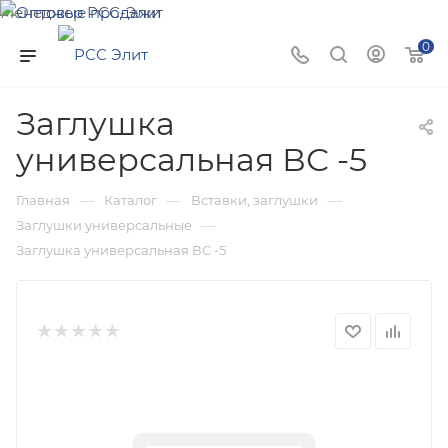
Менеджер РСС-Элит
Напишите нам и мы поможем подобрать товар именно
0
для Вас!
Заглушка
универсальная ВС -5
—
—
—
Главная
Каталог
Вставки, заглушки
—
Заглушки универсальные
Заглушка универсальная ВС -5