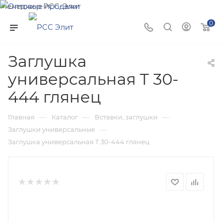
Менеджер РСС-Элит
Напишите нам и мы поможем подобрать товар именно
0
для Вас!
Заглушка
универсальная Т 30-
444 глянец
—
—
—
Главная
Каталог
Вставки, заглушки
—
Заглушки универсальные
Заглушка универсальная Т 30-444 глянец