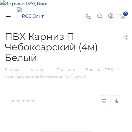
Менеджер РСС-Элит
Напишите нам и мы поможем подобрать товар именно
0
для Вас!
ПВХ Карниз П
Чебоксарский (4м)
Белый
—
—
—
—
Главная
Каталог
Профили
Профиль ПВХ
ПВХ Карниз П Чебоксарский (4м) Белый