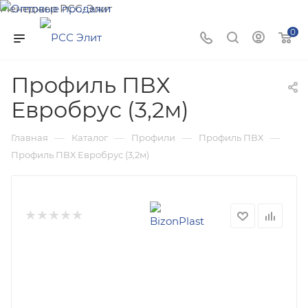
Менеджер РСС-Элит
Напишите нам и мы поможем подобрать товар именно
0
для Вас!
Профиль ПВХ
Евробрус (3,2м)
—
—
—
—
Главная
Каталог
Профили
Профиль ПВХ
Профиль ПВХ Евробрус (3,2м)