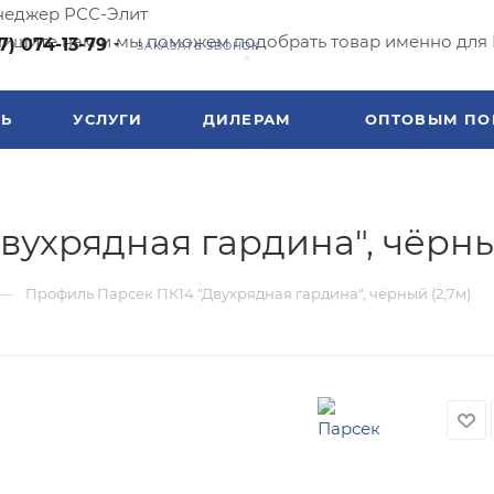
еджер РСС-Элит
ишите нам и мы поможем подобрать товар именно для 
7) 074-13-79
ЗАКАЗАТЬ ЗВОНОК
ТЬ
УСЛУГИ
ДИЛЕРАМ
ОПТОВЫМ ПО
ухрядная гардина", чёрны
—
Профиль Парсек ПК14 "Двухрядная гардина", чёрный (2,7м)