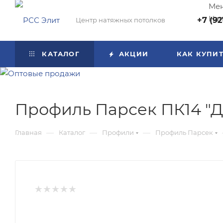
Мен
Нап
+7 (92
Центр натяжных потолков
КАТАЛОГ
АКЦИИ
КАК КУПИ
Профиль Парсек ПК14 "Дв
—
—
—
Главная
Каталог
Профили
Профиль Парсек