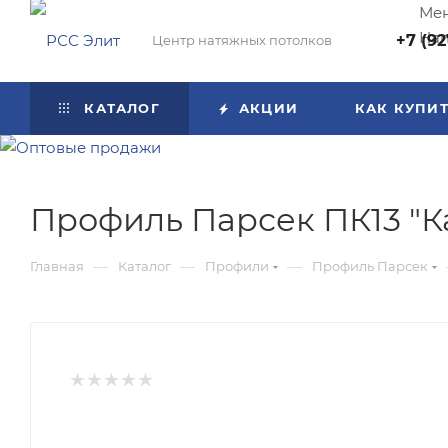
Мен
Нап
+7 (92
Центр натяжных потолков
КАТАЛОГ
АКЦИИ
КАК КУПИ
Профиль Парсек ПК13 "К
—
—
—
Главная
Каталог
Профили
Профиль Парсек