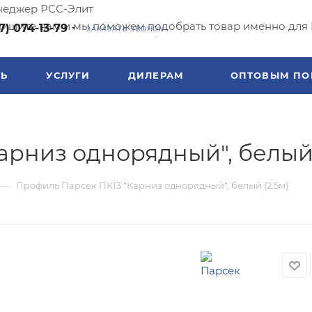
еджер РСС-Элит
ишите нам и мы поможем подобрать товар именно для 
7) 074-13-79
ЗАКАЗАТЬ ЗВОНОК
ТЬ
УСЛУГИ
ДИЛЕРАМ
ОПТОВЫМ ПО
арниз однорядный", белый 
—
Профиль Парсек ПК13 "Карниз однорядный", белый (2.5м)