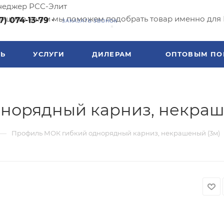
еджер РСС-Элит
ишите нам и мы поможем подобрать товар именно для 
7) 074-13-79
ЗАКАЗАТЬ ЗВОНОК
ТЬ
УСЛУГИ
ДИЛЕРАМ
ОПТОВЫМ ПО
норядный карниз, некраш
—
Профиль МОК гибкий однорядный карниз, некрашеный (3м)