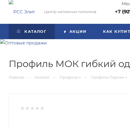
Мен
Нап
+7 (92
Центр натяжных потолков
КАТАЛОГ
АКЦИИ
КАК КУПИ
Профиль МОК гибкий од
—
—
—
Главная
Каталог
Профили
Профиль Парсек