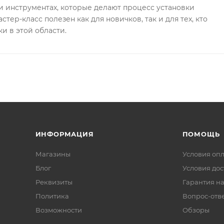
 инструментах, которые делают процесс установки
стер-класс полезен как для новичков, так и для тех, кто
и в этой области.
ИНФОРМАЦИЯ
ПОМОЩЬ
Магазины
Условия оп
Блог
Условия дос
Реквизиты
Гарантия на
Политика
Вопрос-отв
Возможности
Обзоры