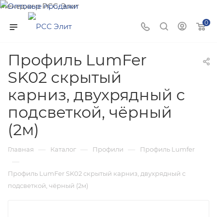
Менеджер РСС-Элит
Напишите нам и мы поможем подобрать товар именно
0
для Вас!
Профиль LumFer
SK02 скрытый
карниз, двухрядный c
подсветкой, чёрный
(2м)
—
—
—
Главная
Каталог
Профили
Профиль Lumfer
—
Профиль LumFer SK02 скрытый карниз, двухрядный c
подсветкой, чёрный (2м)