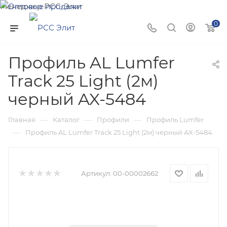
Менеджер РСС-Элит
Напишите нам и мы поможем подобрать товар именно
0
для Вас!
Профиль AL Lumfer
Track 25 Light (2м)
черный AX-5484
—
—
—
Главная
Каталог
Профили
Профиль Lumfer
—
Профиль AL Lumfer Track 25 Light (2м) черный AX-5484
Артикул:
00-00002662