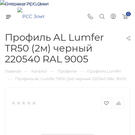
Менеджер РСС-Элит
Напишите нам и мы поможем подобрать товар именно
0
для Вас!
Профиль AL Lumfer
TR50 (2м) черный
220540 RAL 9005
—
—
—
Главная
Каталог
Профили
Профиль Lumfer
—
Профиль AL Lumfer TR50 (2м) черный 220540 RAL 9005