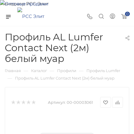
Менеджер РСС-Элит
Напишите нам и мы поможем подобрать товар именно
0
для Вас!
Профиль AL Lumfer
Contact Next (2м)
белый муар
—
—
—
Главная
Каталог
Профили
Профиль Lumfer
—
Профиль AL Lumfer Contact Next (2м) белый муар
Артикул:
00-00003061