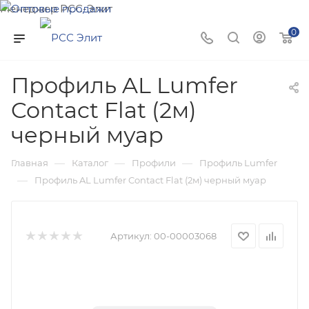
Менеджер РСС-Элит
Напишите нам и мы поможем подобрать товар именно
0
для Вас!
Профиль AL Lumfer
Contact Flat (2м)
черный муар
—
—
—
Главная
Каталог
Профили
Профиль Lumfer
—
Профиль AL Lumfer Contact Flat (2м) черный муар
Артикул:
00-00003068