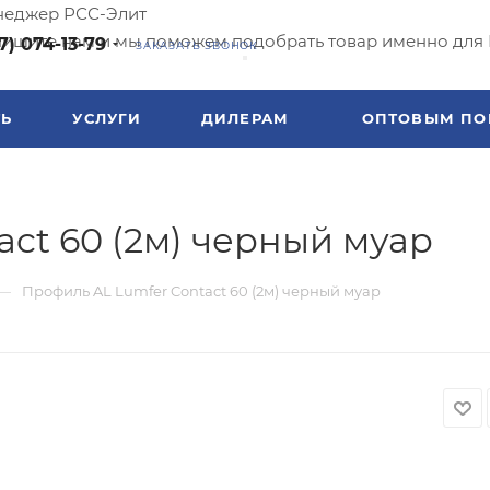
еджер РСС-Элит
ишите нам и мы поможем подобрать товар именно для 
7) 074-13-79
ЗАКАЗАТЬ ЗВОНОК
ТЬ
УСЛУГИ
ДИЛЕРАМ
ОПТОВЫМ ПО
ct 60 (2м) черный муар
—
Профиль AL Lumfer Contact 60 (2м) черный муар