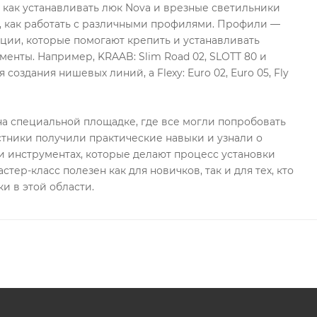
, как устанавливать люк Nova и врезные светильники
, как работать с различными профилями. Профили —
ции, которые помогают крепить и устанавливать
менты. Например, KRAAB: Slim Road 02, SLOTT 80 и
 создания нишевых линий, а Flexy: Euro 02, Euro 05, Fly
а специальной площадке, где все могли попробовать
стники получили практические навыки и узнали о
 инструментах, которые делают процесс установки
стер-класс полезен как для новичков, так и для тех, кто
и в этой области.