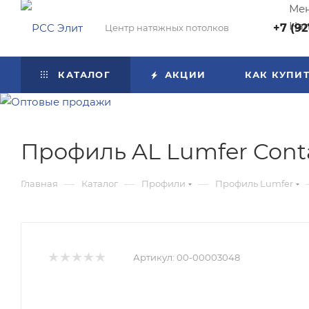
Мен
Нап
+7 (92
Центр натяжных потолков
КАТАЛОГ
АКЦИИ
КАК КУПИ
Профиль AL Lumfer Conta
—
—
—
Главная
Каталог
Профили
Профиль Lumfer
Артикул:
00-00003048