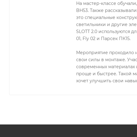
На мастер-классе обучали
BH53. Также рассказывали
это специальные конструк
светильники и другие эле
SLOTT 2.0 используются для
01, Fly 02 и Парсек ПК15.
Мероприятие проходило н
свои силы в монтаже. Уча
современных материалах и
проще и быстрее. Такой ма
хочет улучшить свои навык