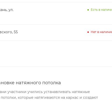
ань, ул.
Есть в наличи
вского, 55
Нет в наличи
ановке натяжного потолка
хани участники учились устанавливать натяжные
 потолки, которые натягиваются на каркас и создают