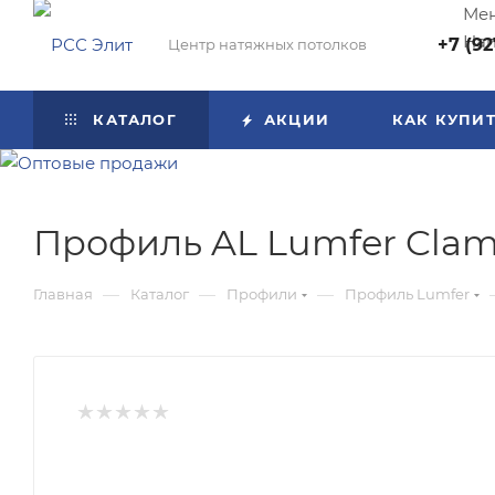
Мен
Нап
+7 (92
Центр натяжных потолков
КАТАЛОГ
АКЦИИ
КАК КУПИ
Профиль AL Lumfer Cla
—
—
—
Главная
Каталог
Профили
Профиль Lumfer