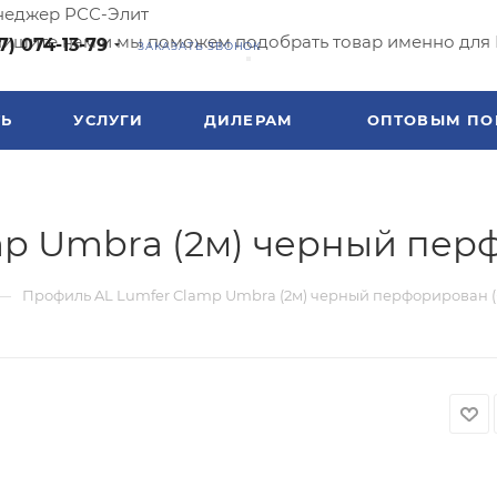
еджер РСС-Элит
ишите нам и мы поможем подобрать товар именно для 
7) 074-13-79
ЗАКАЗАТЬ ЗВОНОК
ТЬ
УСЛУГИ
ДИЛЕРАМ
ОПТОВЫМ ПО
mp Umbra (2м) черный пер
—
Профиль AL Lumfer Clamp Umbra (2м) черный перфорирован 