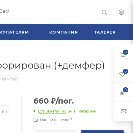
Вас!
КУПАТЕЛЯМ
КОМПАНИЯ
ГАЛЕРЕЯ
0
форирован (+демфер)
0
(+демфер)
0
660
₽
/пог.
Есть в наличии
: 34
в 1 магазине
Нашли дешевле?