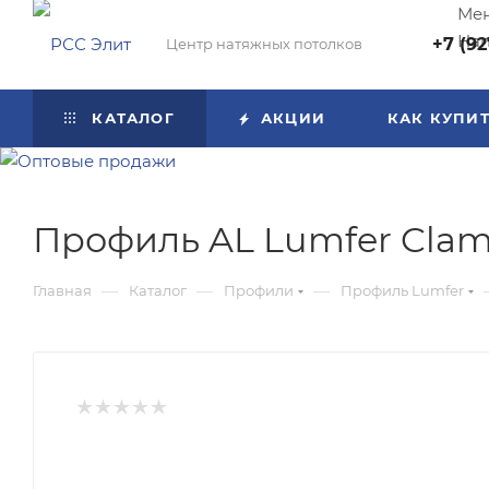
Мен
Нап
+7 (92
Центр натяжных потолков
КАТАЛОГ
АКЦИИ
КАК КУПИ
Профиль AL Lumfer Clamp
—
—
—
Главная
Каталог
Профили
Профиль Lumfer