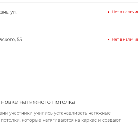
ань, ул.
Нет в наличи
вского, 55
Нет в наличи
ановке натяжного потолка
хани участники учились устанавливать натяжные
 потолки, которые натягиваются на каркас и создают