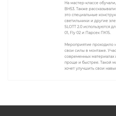
На мастер-классе обучали
BH53. Также рассказывали
это специальные конструк
светильники и другие эле
SLOTT 2.0 используются для
01, Fly 02 и Парсек ПК15.
Мероприятие проходило н
свои силы в монтаже. Уча
современных материалах и
проще и быстрее. Такой ма
хочет улучшить свои навык