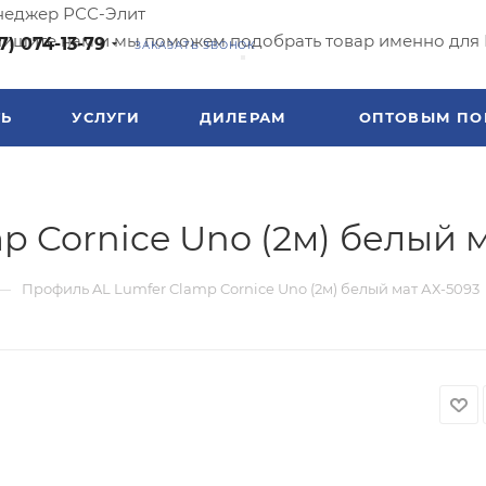
еджер РСС-Элит
ишите нам и мы поможем подобрать товар именно для 
7) 074-13-79
ЗАКАЗАТЬ ЗВОНОК
ТЬ
УСЛУГИ
ДИЛЕРАМ
ОПТОВЫМ ПО
 Cornice Uno (2м) белый м
—
Профиль AL Lumfer Clamp Cornice Uno (2м) белый мат АХ-5093