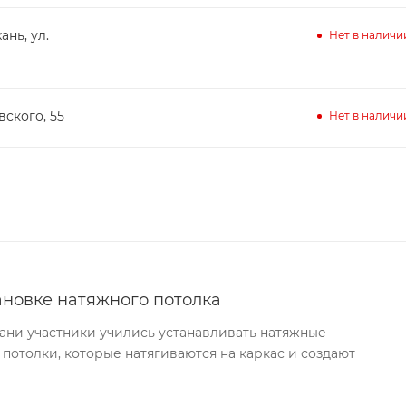
ань, ул.
Нет в наличи
вского, 55
Нет в наличи
ановке натяжного потолка
хани участники учились устанавливать натяжные
 потолки, которые натягиваются на каркас и создают