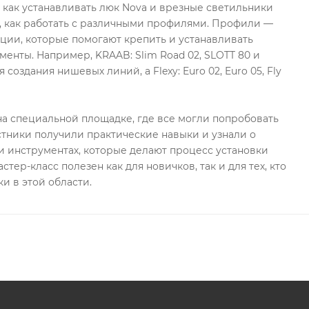
, как устанавливать люк Nova и врезные светильники
, как работать с различными профилями. Профили —
ции, которые помогают крепить и устанавливать
менты. Например, KRAAB: Slim Road 02, SLOTT 80 и
 создания нишевых линий, а Flexy: Euro 02, Euro 05, Fly
а специальной площадке, где все могли попробовать
стники получили практические навыки и узнали о
 инструментах, которые делают процесс установки
стер-класс полезен как для новичков, так и для тех, кто
и в этой области.