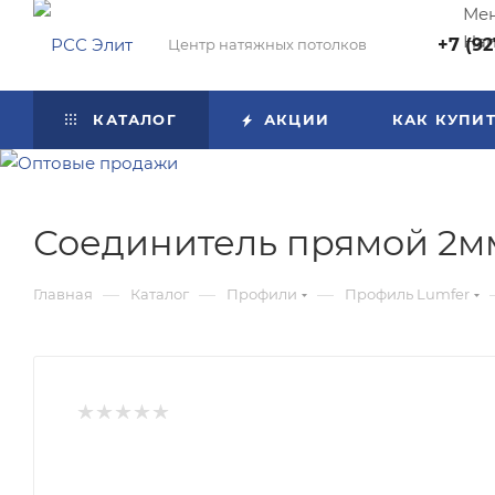
Мен
Нап
+7 (92
Центр натяжных потолков
КАТАЛОГ
АКЦИИ
КАК КУПИ
Соединитель прямой 2мм
—
—
—
Главная
Каталог
Профили
Профиль Lumfer