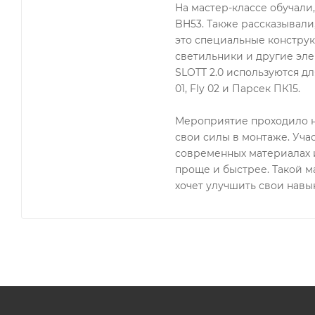
На мастер-классе обучали
BH53. Также рассказывали
это специальные конструк
светильники и другие эле
SLOTT 2.0 используются для
01, Fly 02 и Парсек ПК15.
Мероприятие проходило н
свои силы в монтаже. Уча
современных материалах и
проще и быстрее. Такой ма
хочет улучшить свои навык