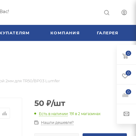
Вас!
КУПАТЕЛЯМ
КОМПАНИЯ
ГАЛЕРЕЯ
0
0
й 2мм для TR50/BP03 Lumfer
0
50
₽
/шт
Есть в наличии
: 191
в 2 магазинах
Нашли дешевле?