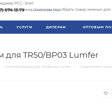
еджер РСС-Элит
ишите нам и мы поможем подобрать товар именно для 
7) 074-13-79
ЗАКАЗАТЬ ЗВОНОК
ТЬ
УСЛУГИ
ДИЛЕРАМ
ОПТОВЫМ ПО
 для TR50/BP03 Lumfer
—
—
Комплектующие для профилей Lumfer
Соединитель прямо