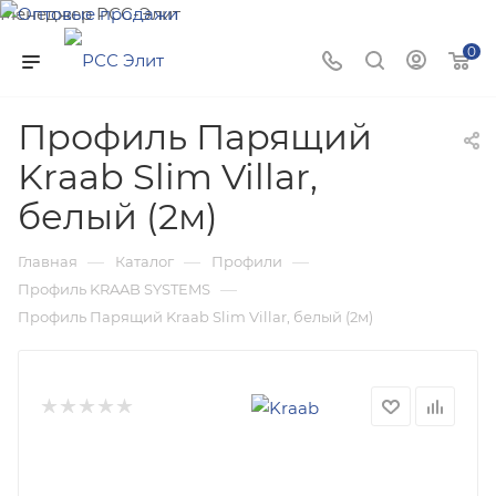
Менеджер РСС-Элит
Напишите нам и мы поможем подобрать товар именно
0
для Вас!
Профиль Парящий
Kraab Slim Villar,
белый (2м)
—
—
—
Главная
Каталог
Профили
—
Профиль KRAAB SYSTEMS
Профиль Парящий Kraab Slim Villar, белый (2м)