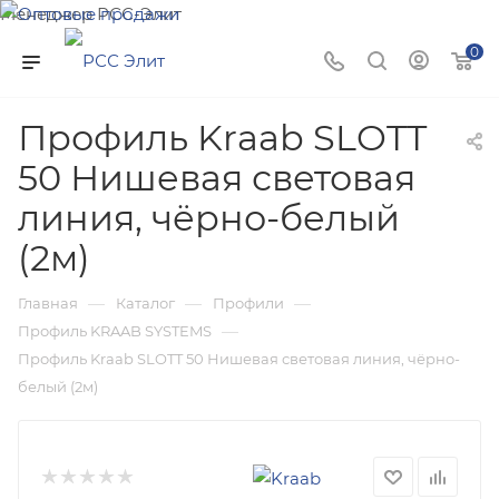
Менеджер РСС-Элит
Напишите нам и мы поможем подобрать товар именно
0
для Вас!
Профиль Kraab SLOTT
50 Нишевая световая
линия, чёрно-белый
(2м)
—
—
—
Главная
Каталог
Профили
—
Профиль KRAAB SYSTEMS
Профиль Kraab SLOTT 50 Нишевая световая линия, чёрно-
белый (2м)