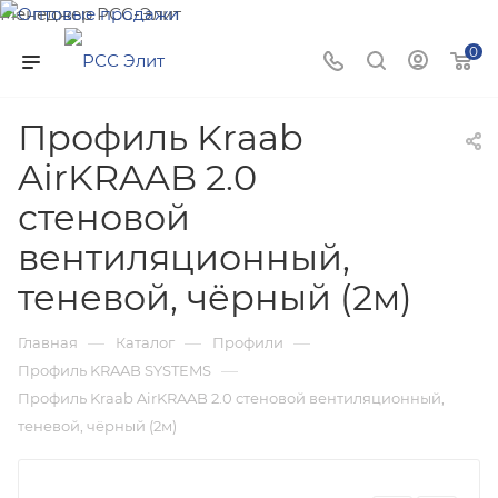
Менеджер РСС-Элит
Напишите нам и мы поможем подобрать товар именно
0
для Вас!
Профиль Kraab
AirKRAAB 2.0
стеновой
вентиляционный,
теневой, чёрный (2м)
—
—
—
Главная
Каталог
Профили
—
Профиль KRAAB SYSTEMS
Профиль Kraab AirKRAAB 2.0 стеновой вентиляционный,
теневой, чёрный (2м)