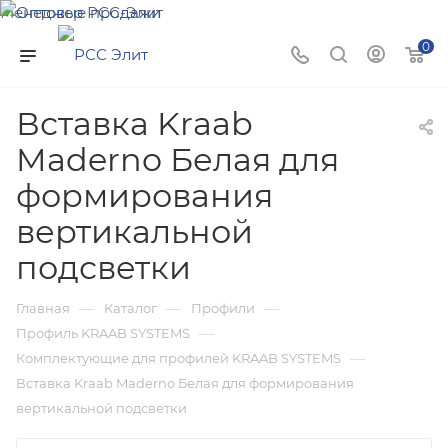
Менеджер РСС-Элит
Напишите нам и мы поможем подобрать товар именно
0
для Вас!
Вставка Kraab
Maderno Белая для
формирования
вертикальной
подсветки
—
—
—
Главная
Каталог
Профили
—
Профиль KRAAB SYSTEMS
—
Комплектующие для профилей KRAAB SYSTEMS
Вставка Kraab Maderno Белая для формирования
вертикальной подсветки